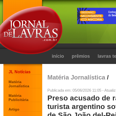
início
prêmios
lavras 
JL Notícias
Matéria Jornalística
/
Matéria
Jornalística
Publicada em: 05/06/2026 11:05 - Atuali
Matéria
Preso acusado de r
Publicitária
turista argentino s
Artigo
de São João del-Re