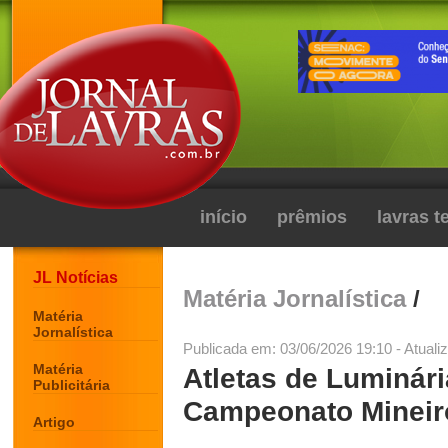
início
prêmios
lavras 
JL Notícias
Matéria Jornalística
/
Matéria
Jornalística
Publicada em: 03/06/2026 19:10 - Atuali
Matéria
Atletas de Luminár
Publicitária
Campeonato Mineiro
Artigo