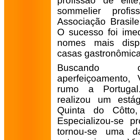
profissão de elit
sommelier profis
Associação Brasil
O sucesso foi ime
nomes mais dispu
casas gastronômica
Buscando c
aperfeiçoamento, 
rumo a Portugal.
realizou um estág
Quinta do Côtto
Especializou-se 
tornou-se uma da