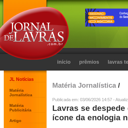
início
prêmios
lavras 
JL Notícias
Matéria Jornalística
/
Matéria
Jornalística
Publicada em: 03/06/2026 14:57 - Atuali
Matéria
Lavras se despede d
Publicitária
ícone da enologia n
Artigo