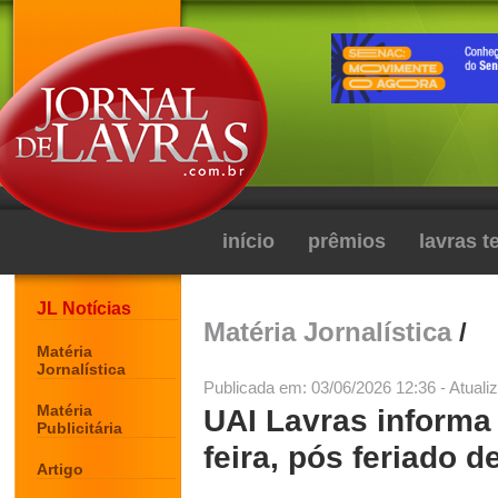
início
prêmios
lavras 
JL Notícias
Matéria Jornalística
/
Matéria
Jornalística
Publicada em: 03/06/2026 12:36 - Atuali
Matéria
UAI Lavras informa
Publicitária
feira, pós feriado d
Artigo