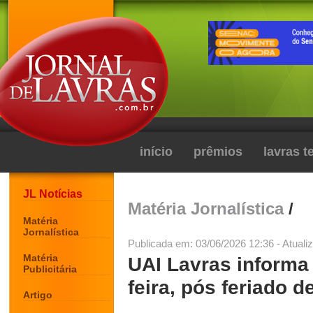
início
prêmios
lavras 
JL Notícias
Matéria Jornalística
/
Matéria
Jornalística
Publicada em: 03/06/2026 12:36 - Atuali
Matéria
UAI Lavras informa
Publicitária
feira, pós feriado d
Artigo