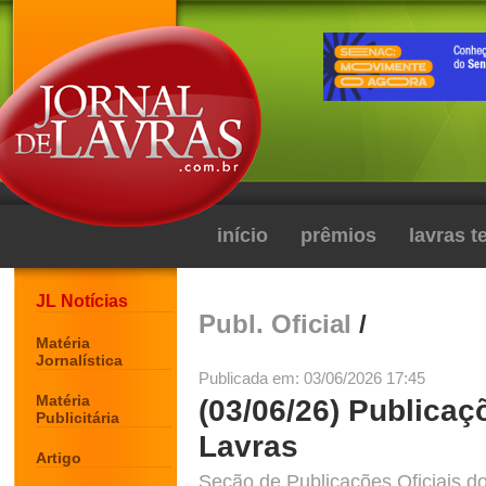
início
prêmios
lavras 
JL Notícias
Publ. Oficial
/
Matéria
Jornalística
Publicada em: 03/06/2026 17:45
Matéria
(03/06/26) Publicaç
Publicitária
Lavras
Artigo
Seção de Publicações Oficiais do 