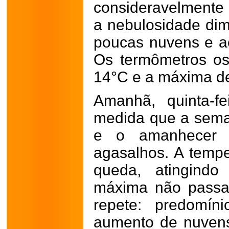
consideravelmente 
a nebulosidade dim
poucas nuvens e ac
Os termômetros os
14°C e a máxima d
Amanhã, quinta-f
medida que a sem
e o amanhecer 
agasalhos. A temp
queda, atingind
máxima não passa
repete: predomín
aumento de nuvens