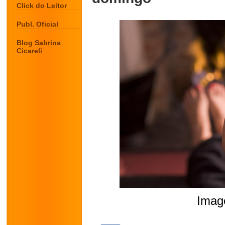
Click do Leitor
Publ. Oficial
Blog Sabrina
Cicareli
Image
.