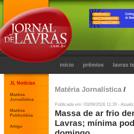
início
prêmios
lavras 
JL Notícias
Matéria Jornalística
/
Matéria
Jornalística
Publicada em: 03/06/2026 11:39 - Atuali
Matéria
Massa de ar frio d
Publicitária
Lavras; mínima pod
Artigo
domingo