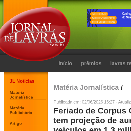
início
prêmios
lavras 
JL Notícias
Matéria Jornalística
/
Matéria
Jornalística
Publicada em: 02/06/2026 16:27 - Atuali
Matéria
Feriado de Corpus C
Publicitária
tem projeção de au
Artigo
veículos em 1,3 mi