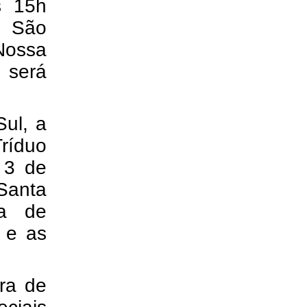
s 15h
e São
 Nossa
o será
ul, a
Tríduo
e 3 de
 Santa
da de
 e as
.
ra de