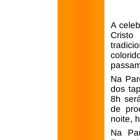
A cele
Cris
tradic
colori
passam
Na Par
dos ta
8h ser
de pro
noite, 
Na Par