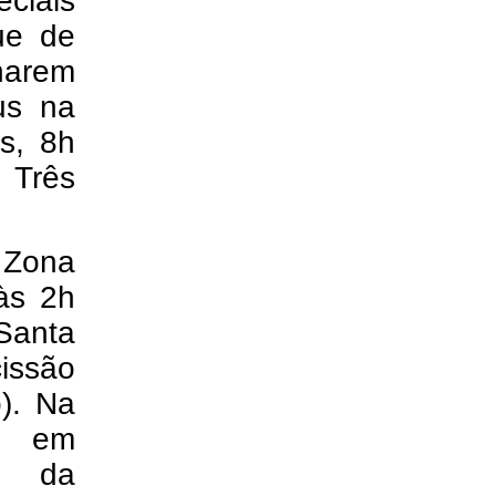
eciais
ue de
harem
us na
s, 8h
 Três
 Zona
 às 2h
Santa
issão
o). Na
da em
de da