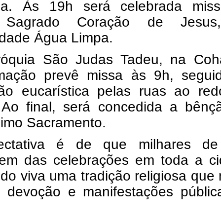
ia. Às 19h será celebrada mis
a Sagrado Coração de Jesus
dade Água Limpa.
óquia São Judas Tadeu, na Coh
mação prevê missa às 9h, segui
são eucarística pelas ruas ao red
. Ao final, será concedida a bênç
simo Sacramento.
ctativa é de que milhares de 
ipem das celebrações em toda a ci
o viva uma tradição religiosa que
, devoção e manifestações públic