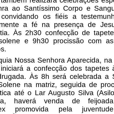
 também realizará celebrações esp
ra ao Santíssimo Corpo e Sang
, convidando os fiéis a testemun
amente a fé na presença de Jes
stia. Às 2h30 confecção de tapete
solene e 9h30 procissão com as
os.
quia Nossa Senhora Aparecida, na
 iniciará a confecção dos tapetes
rugada. Às 8h será celebrada a 
Solene na matriz, seguida de proc
tica até o Lar Augusto Silva (Asil
da, haverá venda de feijoa
tex promovida pela juventu