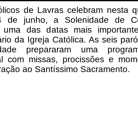
ólicos de Lavras celebram nesta q
 4 de junho, a Solenidade de C
i, uma das datas mais important
rio da Igreja Católica. As seis par
dade prepararam uma progra
al com missas, procissões e mom
ração ao Santíssimo Sacramento.