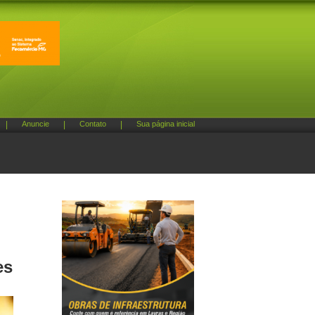
|
Anuncie
|
Contato
|
Sua página inicial
es