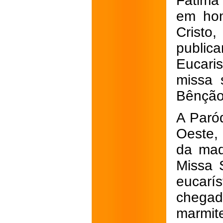
Fátima
em hon
Cristo
public
Eucari
missa 
Bênçã
A Paró
Oeste,
da mad
Missa 
eucarís
chega
marmi