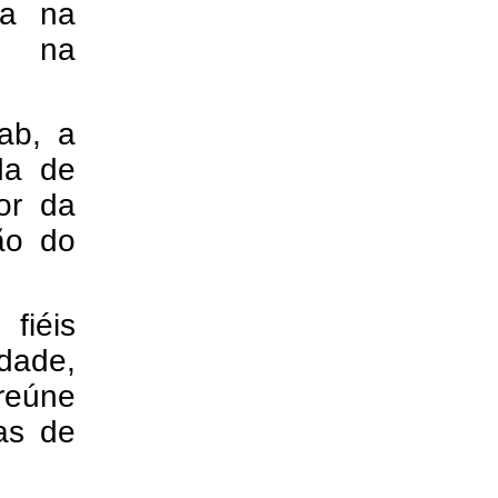
sa na
, na
ab, a
da de
or da
ão do
fiéis
dade,
 reúne
as de