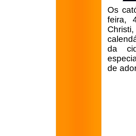
Os cat
feira,
Christ
calendá
da ci
especi
de ado