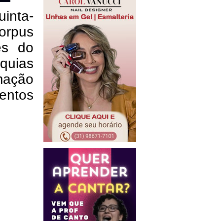
uinta-
orpus
es do
óquias
mação
entos