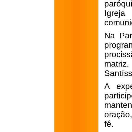
paróqu
Igrej
comuni
Na Par
progra
procis
matriz
Santís
A expe
partic
mantend
oração
fé.