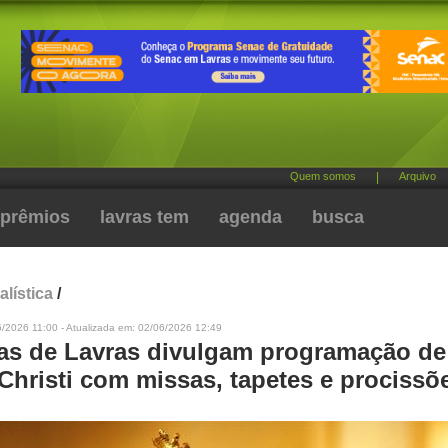
Quem somos
|
Arquivo
prêmios
lavras tem
agenda
busca
alística
/
/2026 11:00 - Atualizada em: 02/06/2026 12:49
as de Lavras divulgam programação de
Christi com missas, tapetes e procissõ