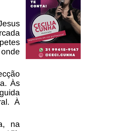
 Jesus
cada
petes
 onde
ecção
da. Às
guida
al. À
a, na