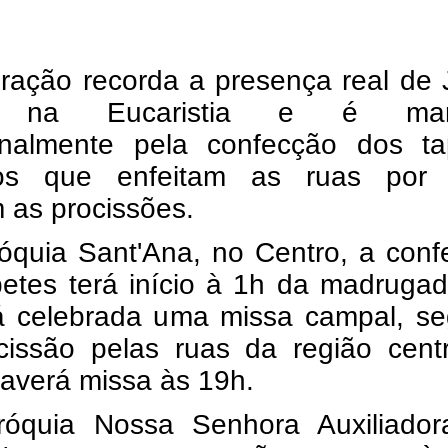
bração recorda a presença real de
to na Eucaristia e é mar
ionalmente pela confecção dos ta
dos que enfeitam as ruas por
 as procissões.
óquia Sant'Ana, no Centro, a conf
petes terá início à 1h da madruga
á celebrada uma missa campal, se
cissão pelas ruas da região centr
haverá missa às 19h.
óquia Nossa Senhora Auxiliador