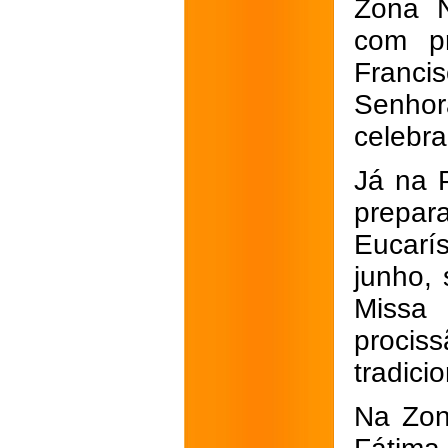
Zona N
com p
Franci
Senhora
celebr
Já na 
prepara
Eucarís
junho, 
Missa
procis
tradici
Na Zon