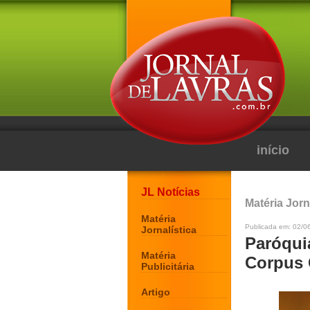
início
JL Notícias
Matéria Jorn
Matéria
Publicada em: 02/06
Jornalística
Paróqui
Matéria
Corpus 
Publicitária
Artigo