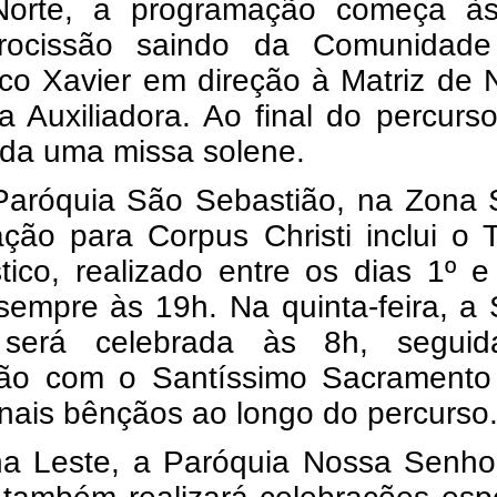
orte, a programação começa à
rocissão saindo da Comunidad
sco Xavier em direção à Matriz de
 Auxiliadora. Ao final do percurs
ada uma missa solene.
Paróquia São Sebastião, na Zona S
ção para Corpus Christi inclui o 
tico, realizado entre os dias 1º 
sempre às 19h. Na quinta-feira, a
 será celebrada às 8h, segui
são com o Santíssimo Sacramento
onais bênçãos ao longo do percurso
a Leste, a Paróquia Nossa Senho