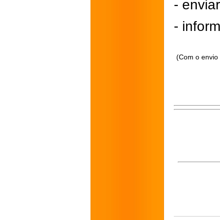
- envi
- inform
(Com o envio 