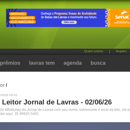
Quem somos
|
Arquivo
prêmios
lavras tem
agenda
busca
tor
/
6/2026 09:45
 Leitor Jornal de Lavras - 02/06/26
pelo WhatsApp do Jornal de Lavras com seu nome, sobrenome e local da foto, ele 
star aqui: 35 99925-5481