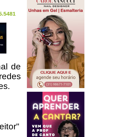
5.5481
nal de
redes
res.
eitor"