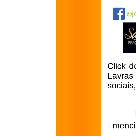
.
@jo
Click d
Lavras
sociais
- menci