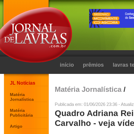
início
prêmios
lavras 
JL Notícias
Matéria Jornalística
/
Matéria
Jornalística
Publicada em: 01/06/2026 23:36 - Atuali
Matéria
Quadro Adriana Reis
Publicitária
Carvalho - veja víd
Artigo