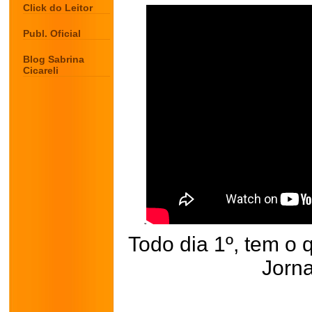
Click do Leitor
Publ. Oficial
Blog Sabrina
Cicareli
Todo dia 1º, tem o 
Jorna