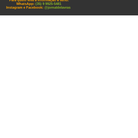
Para quem leva a informação a sério.
WhatsApp:
(35) 9 9925-5481
Instagram e Facebook:
@jornaldelavras