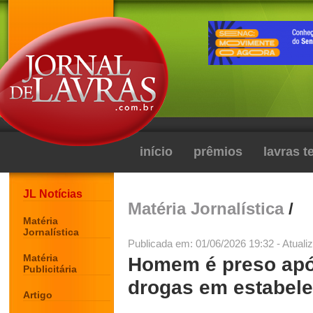
início
prêmios
lavras 
JL Notícias
Matéria Jornalística
/
Matéria
Jornalística
Publicada em: 01/06/2026 19:32 - Atuali
Matéria
Homem é preso apó
Publicitária
drogas em estabele
Artigo