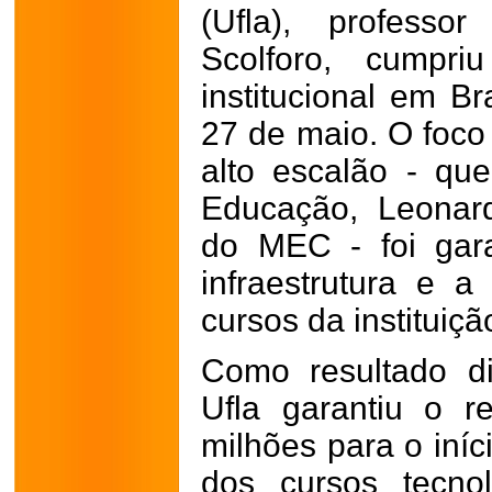
(Ufla), professo
Scolforo, cumpr
institucional em Br
27 de maio. O foco 
alto escalão - que
Educação, Leonard
do MEC - foi gara
infraestrutura e 
cursos da instituiçã
Como resultado di
Ufla garantiu o r
milhões para o iní
dos cursos tecno