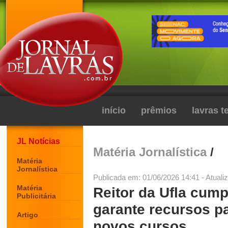
início
prêmios
lavras 
JL Notícias
Matéria Jornalística
/
Matéria
Jornalística
Publicada em: 01/06/2026 14:41 - Atuali
Matéria
Reitor da Ufla cump
Publicitária
garante recursos pa
Artigo
novos cursos