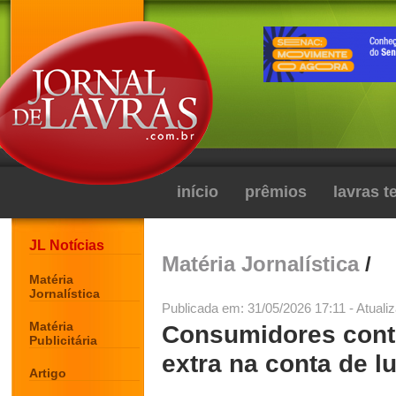
início
prêmios
lavras 
JL Notícias
Matéria Jornalística
/
Matéria
Jornalística
Publicada em: 31/05/2026 17:11 - Atuali
Matéria
Consumidores cont
Publicitária
extra na conta de l
Artigo