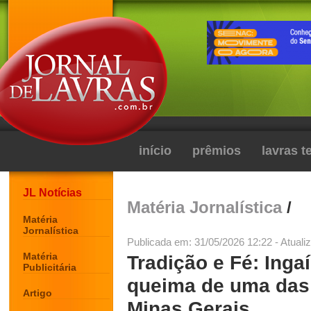
início
prêmios
lavras 
JL Notícias
Matéria Jornalística
/
Matéria
Jornalística
Publicada em: 31/05/2026 12:22 - Atuali
Matéria
Tradição e Fé: Inga
Publicitária
queima de uma das 
Artigo
Minas Gerais