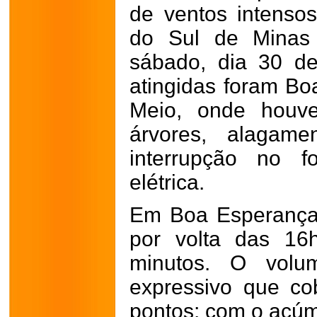
de ventos intenso
do Sul de Minas 
sábado, dia 30 d
atingidas foram B
Meio, onde houve
árvores, alagame
interrupção no f
elétrica.
Em Boa Esperança
por volta das 16
minutos. O volu
expressivo que co
pontos; com o acúm