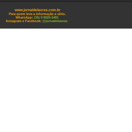
www.jornaldelavras.com.br
Para quem leva a informação a sério.
WhatsApp:
(35) 9 9925-5481
Instagram e Facebook:
@jornaldelavras