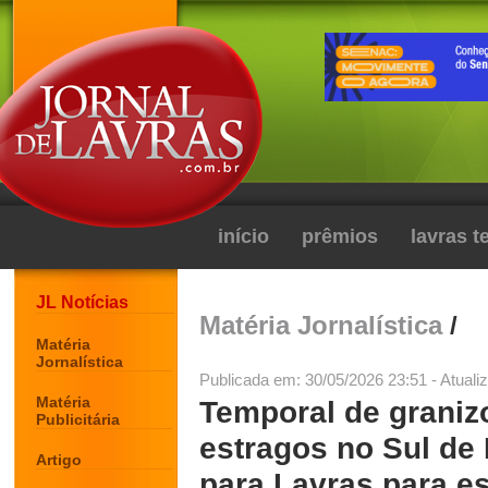
início
prêmios
lavras 
JL Notícias
Matéria Jornalística
/
Matéria
Jornalística
Publicada em: 30/05/2026 23:51 - Atuali
Matéria
Temporal de graniz
Publicitária
estragos no Sul de 
Artigo
para Lavras para e