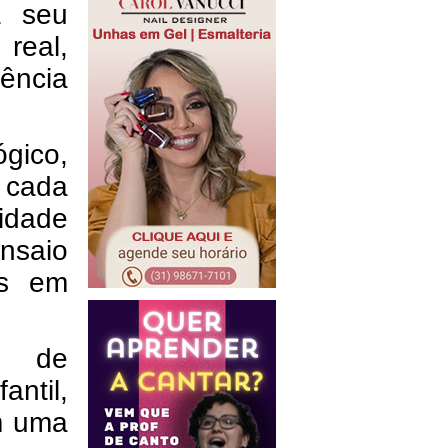
a seu
 real,
ência
gico,
 cada
cidade
ensaio
os em
s de
ntil,
m uma