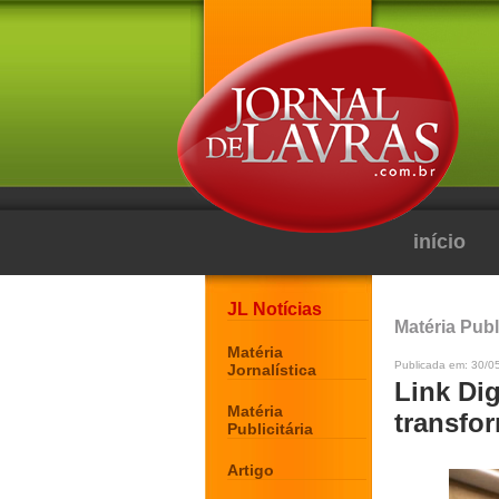
início
JL Notícias
Matéria Publi
Matéria
Publicada em: 30/0
Jornalística
Link Dig
Matéria
transfo
Publicitária
Artigo