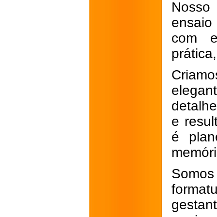
Nosso 
ensaio
com e
prática
Criamo
elegan
detalhe
e resul
é plan
memóri
Somos
format
gestan