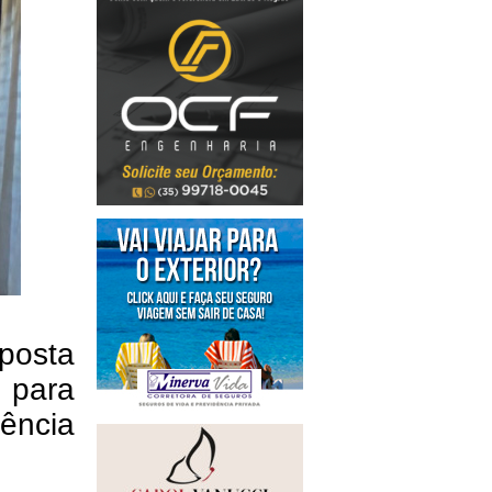
oposta
 para
iência