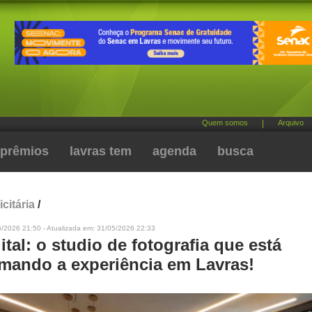
Quem somos
|
Arquivo
prêmios
lavras tem
agenda
busca
citária
/
5/2026 21:50 - Atualizada em: 31/05/2026 22:33
ital: o studio de fotografia que está
rmando a experiência em Lavras!