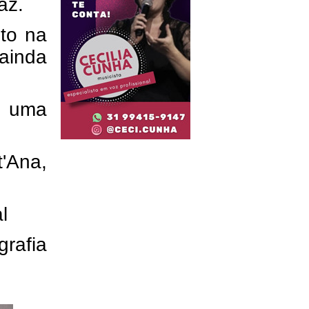
az.
to na
ainda
r uma
t'Ana,
l
grafia