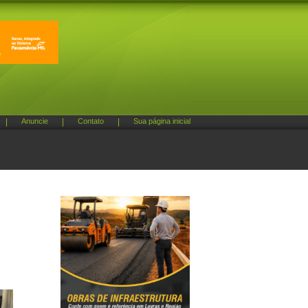
|
Anuncie
|
Contato
|
Sua página inicial