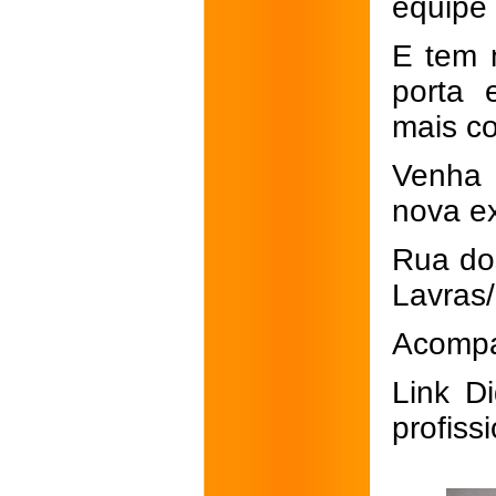
equipe 
E tem 
porta 
mais c
Venha 
nova ex
Rua dos
Lavras
Acompa
Link Di
profiss