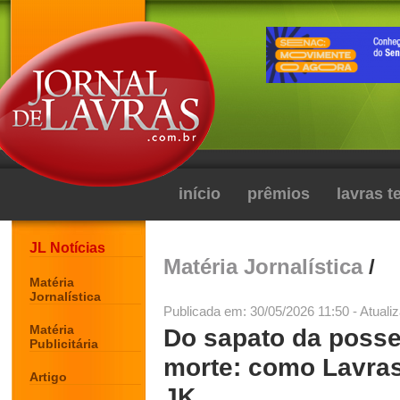
início
prêmios
lavras 
JL Notícias
Matéria Jornalística
/
Matéria
Jornalística
Publicada em: 30/05/2026 11:50 - Atuali
Matéria
Do sapato da posse
Publicitária
morte: como Lavras
Artigo
JK