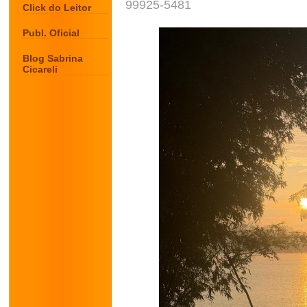
99925-5481
Click do Leitor
Publ. Oficial
Blog Sabrina
Cicareli