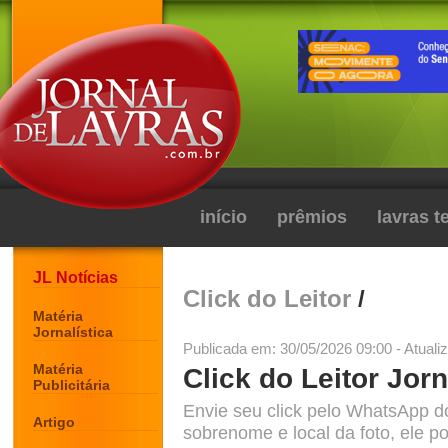
início
prêmios
lavras 
JL Notícias
Click do Leitor
/
Matéria
Jornalística
Publicada em: 30/05/2026 09:00 - Atuali
Matéria
Click do Leitor Jorn
Publicitária
Envie seu click pelo WhatsApp d
Artigo
sobrenome e local da foto, ele po