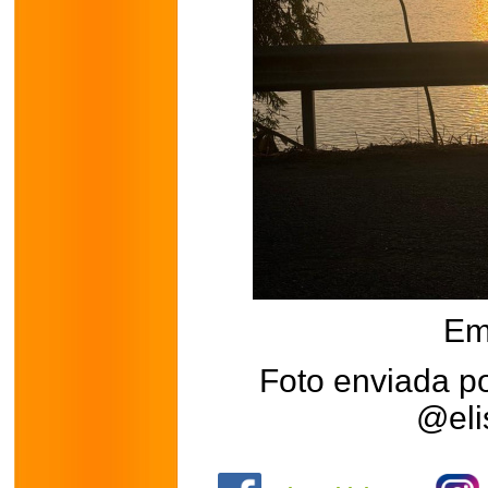
Em
Foto enviada po
@eli
.