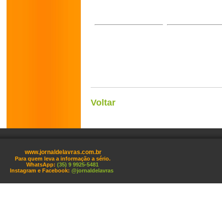
Voltar
www.jornaldelavras.com.br
Para quem leva a informação a sério.
WhatsApp:
(35) 9 9925-5481
Instagram e Facebook:
@jornaldelavras