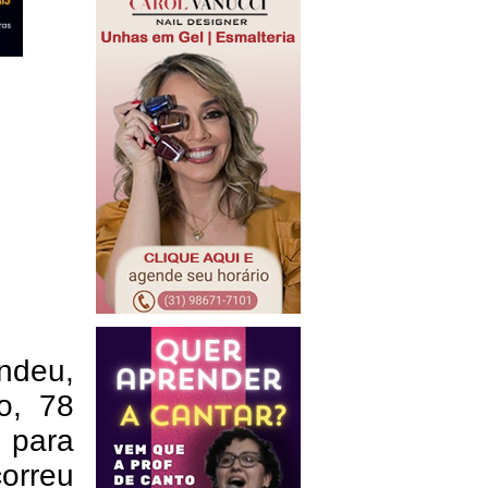
endeu,
o, 78
 para
orreu