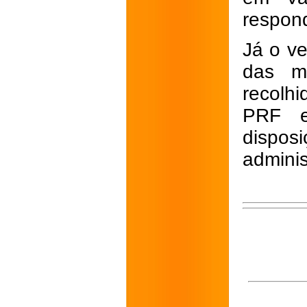
respond
Já o ve
das me
recolh
PRF e
disposi
adminis