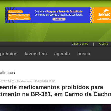
Quem somos
|
Arquivo
prêmios
lavras tem
agenda
busca
alística
/
5/2026 14:31 - Atualizada em: 30/05/2026 17:05
eende medicamentos proibidos para
imento na BR-381, em Carmo da Cacho