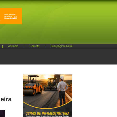
|
Anuncie
|
Contato
|
Sua página inicial
eira