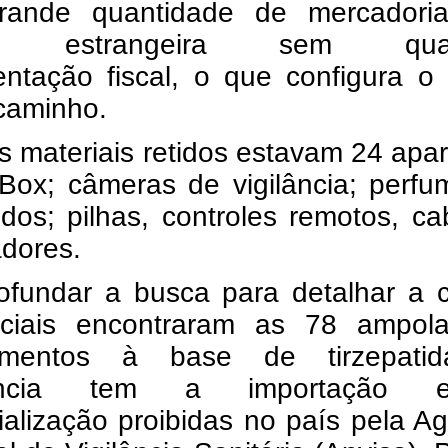
ande quantidade de mercadori
em estrangeira sem qual
ntação fiscal, o que configura o 
caminho.
s materiais retidos estavam 24 apa
Box; câmeras de vigilância; perfu
dos; pilhas, controles remotos, c
adores.
ofundar a busca para detalhar a c
iciais encontraram as 78 ampol
amentos à base de tirzepati
tância tem a importação
alização proibidas no país pela A