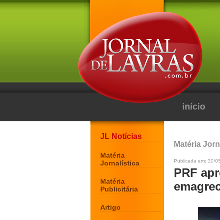
início
JL Notícias
Matéria Jorn
Matéria
Publicada em: 30/0
Jornalística
PRF apr
Matéria
emagrec
Publicitária
Artigo