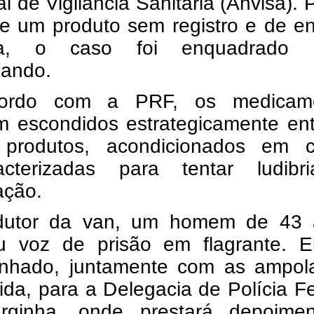
l de Vigilância Sanitária (Anvisa). 
de um produto sem registro e de e
ida, o caso foi enquadrado
bando.
ordo com a PRF, os medicam
m escondidos estrategicamente ent
 produtos, acondicionados em c
acterizadas para tentar ludibr
zação.
utor da van, um homem de 43 
u voz de prisão em flagrante. El
nhado, juntamente com as ampol
tida, para a Delegacia de Polícia F
ginha, onde prestará depoime