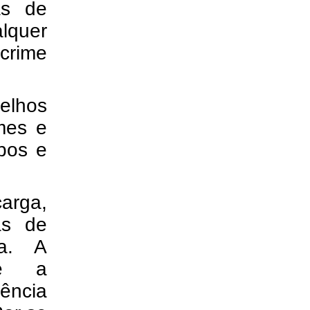
as de
quer
crime
relhos
mes e
abos e
arga,
as de
da. A
 e a
gência