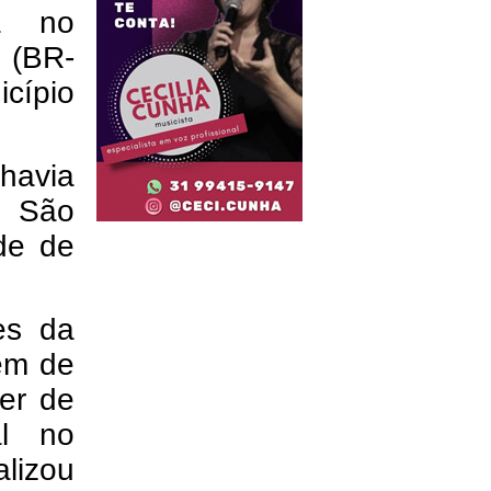
na no
 (BR-
cípio
 havia
m São
ade de
es da
dem de
er de
al no
lizou