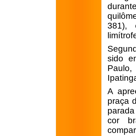
duran
quilôm
381),
limítro
Segund
sido e
Paulo,
Ipating
A apre
praça 
parada
cor br
compar