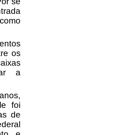
Por se
ntrada
 como
entos
re os
aixas
iar a
anos,
e foi
as de
ederal
nto e