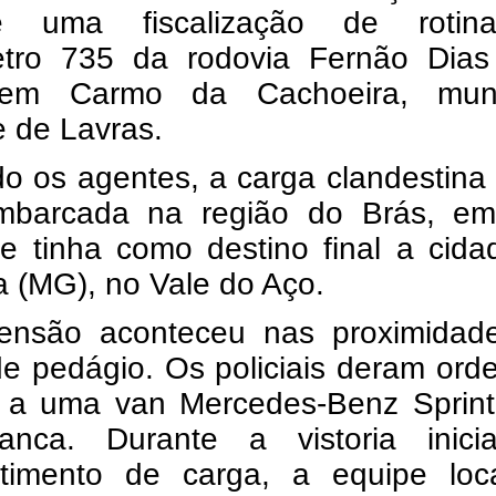
te uma fiscalização de roti
etro 735 da rodovia Fernão Dias
 em Carmo da Cachoeira, muni
fe de Lavras.
o os agentes, a carga clandestina
mbarcada na região do Brás, e
 e tinha como destino final a cid
a (MG), no Vale do Aço.
ensão aconteceu nas proximidad
de pedágio. Os policiais deram or
 a uma van Mercedes-Benz Sprint
anca. Durante a vistoria inici
timento de carga, a equipe loca