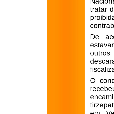
Naciona
tratar 
proib
contra
De ac
estava
outros
descar
fiscali
O cond
recebe
encami
tirzepa
em Var