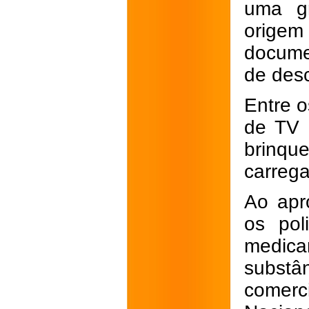
uma gr
orig
docume
de des
Entre o
de TV 
brinque
carreg
Ao apr
os pol
medic
subs
comerci