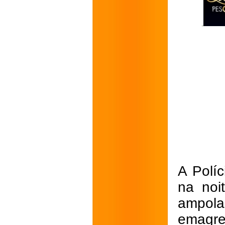
A Polí
na noi
ampola
emagre