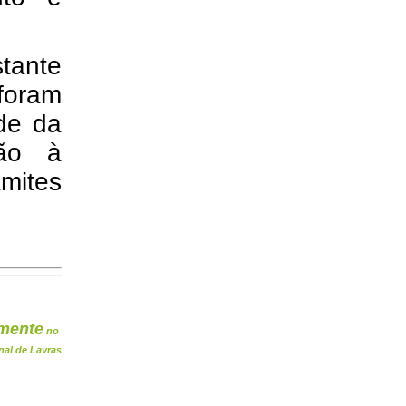
stante
foram
de da
ão à
âmites
mente
no
nal de Lavras