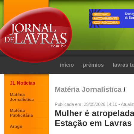
início
prêmios
lavras 
JL Notícias
Matéria Jornalística
/
Matéria
Jornalística
Publicada em: 29/05/2026 14:10 - Atuali
Matéria
Mulher é atropelad
Publicitária
Estação em Lavras
Artigo