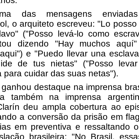
anos.
ma das mensagens enviada
l, o arquiteto escreveu: "Lo posso 
lavo" ("Posso levá-lo como escrav
tou dizendo "Hay muchos aquí"
aqui") e "Puedo llevar una esclav
ide de tus nietas" ("Posso leva
 para cuidar das suas netas").
 ganhou destaque na imprensa bras
a também na imprensa argenti
Clarín deu ampla cobertura ao epi
ando a conversão da prisão em fla
ias em preventiva e ressaltando o
slação brasileira: "No Brasil, essa