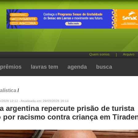
Quem somos
|
Arquivo
prêmios
lavras tem
agenda
busca
alística
/
5/2026 12:12 - Atualizada em: 29/05/2026 16:14
 argentina repercute prisão de turista
 por racismo contra criança em Tirade