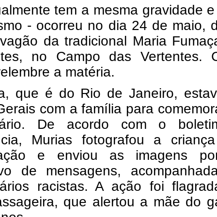
ualmente tem a mesma gravidade e
smo - ocorreu no dia 24 de maio, 
vagão da tradicional Maria Fumaç
ntes, no Campo das Vertentes. C
elembre a matéria.
ma, que é do Rio de Janeiro, esta
Gerais com a família para comemor
sário. De acordo com o bolet
ncia, Murias fotografou a crianç
ização e enviou as imagens p
tivo de mensagens, acompanhad
ários racistas. A ação foi flagra
ssageira, que alertou a mãe do ga