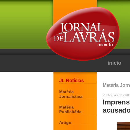
início
JL Notícias
Matéria Jorn
Matéria
Publicada em: 29/0
Jornalística
Imprensa
Matéria
acusado
Publicitária
Artigo