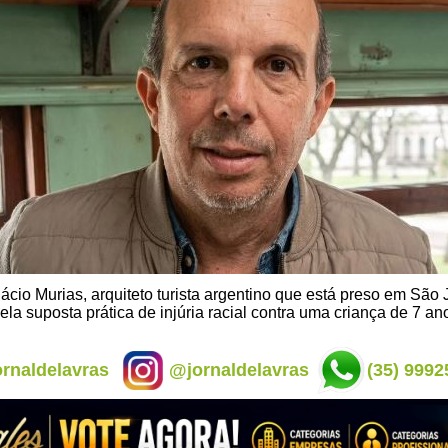
cio Murias, arquiteto turista argentino que está preso em São 
ela suposta prática de injúria racial contra uma criança de 7 an
rnaldelavras
@jornaldelavras
(35) 9992