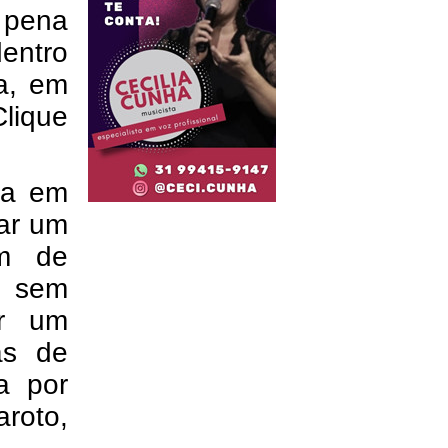
 pena
dentro
a, em
lique
va em
ar um
im de
a sem
or um
as de
da por
roto,