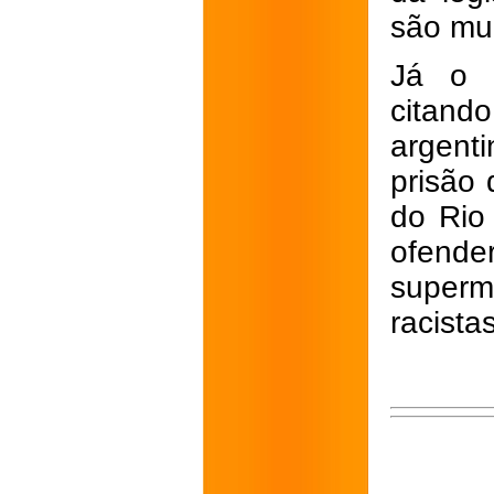
são mui
Já o L
citan
argent
prisão 
do Rio 
ofende
superm
racistas