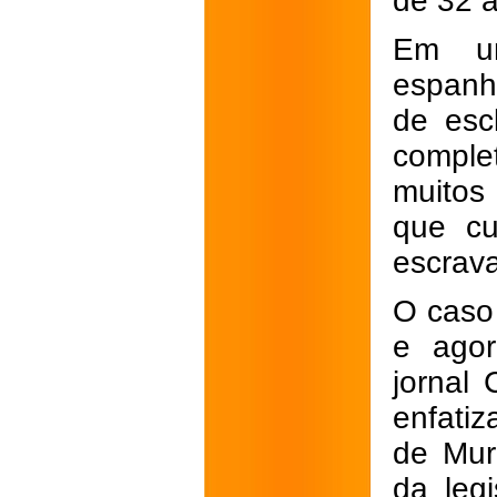
de 32 
Em u
espanho
de esc
comple
muitos 
que cu
escrava
O caso
e agor
jornal 
enfatiz
de Mur
da legi