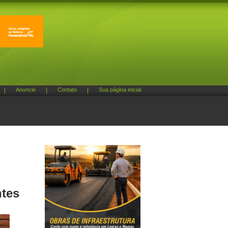
|
Anuncie
|
Contato
|
Sua página inicial
ntes