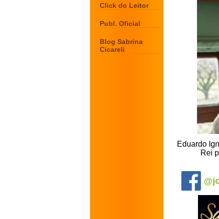
Click do Leitor
Publ. Oficial
Blog Sabrina
Cicareli
Eduardo Igná
Rei p
.
@jo