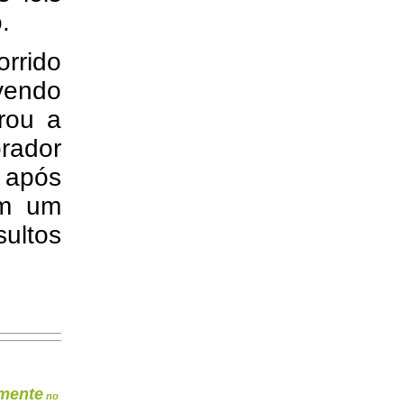
.
rrido
vendo
brou a
orador
l após
em um
ultos
mente
no