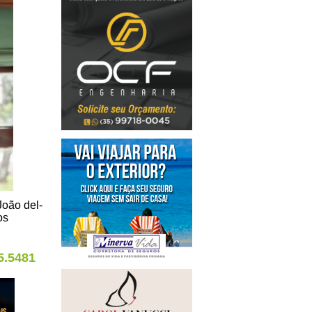
João del-
os
5.5481