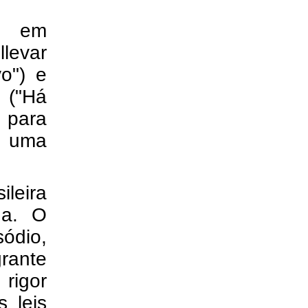
s em
llevar
o") e
 ("Há
a para
r uma
ileira
na. O
sódio,
grante
 rigor
s leis