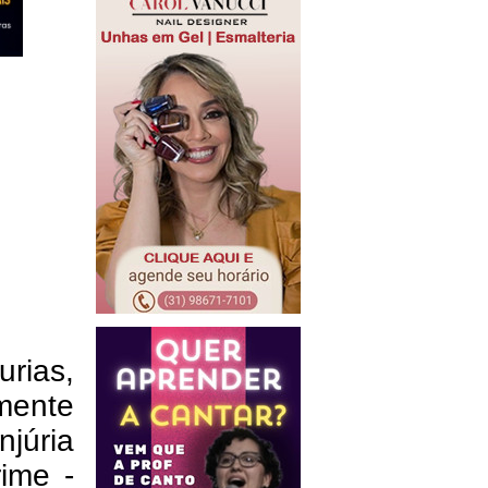
urias,
mente
njúria
ime -