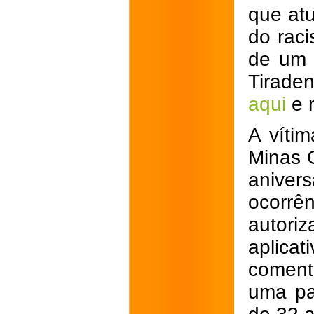
que at
do raci
de um 
Tirade
aqui
e r
A víti
Minas 
aniver
ocorrê
autor
aplica
coment
uma pa