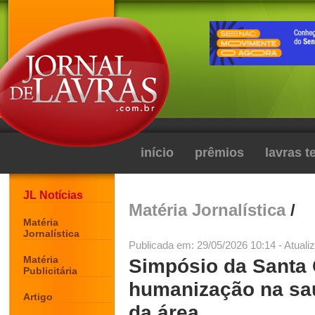
início
prêmios
lavras 
JL Notícias
Matéria Jornalística
/
Matéria
Jornalística
Publicada em: 29/05/2026 10:14 - Atuali
Matéria
Simpósio da Santa 
Publicitária
humanização na saú
Artigo
da área