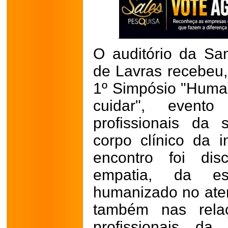
O auditório da Sa
de Lavras recebeu, 
1º Simpósio "Huma
cuidar", event
profissionais da
corpo clínico da i
encontro foi dis
empatia, da e
humanizado no ate
também nas relaç
profissionais d