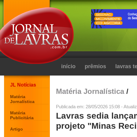
início
prêmios
lavras 
JL Notícias
Matéria Jornalística
/
Matéria
Jornalística
Publicada em: 28/05/2026 15:08 - Atuali
Matéria
Lavras sedia lança
Publicitária
projeto "Minas Rec
Artigo