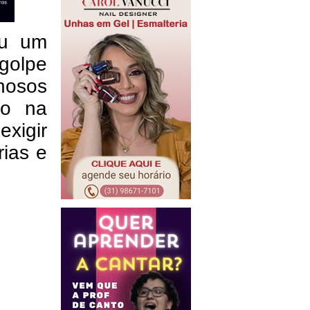
ou um
golpe
nosos
do na
xigir
rias e