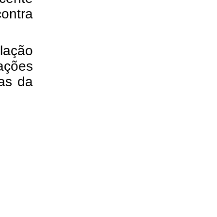
ontra
ulação
mações
mas da