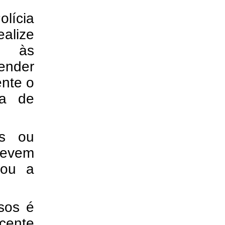
olícia
alize
a às
tender
ente o
va de
as ou
devem
 ou a
osos é
cente