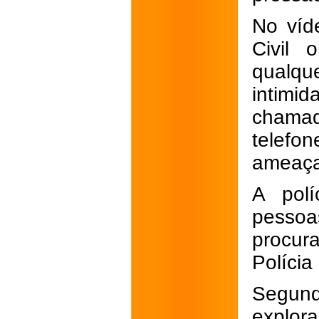
No víd
Civil 
qual
intimi
chamad
telefo
ameaça
A polí
pessoa
procur
Polícia 
Segund
explor