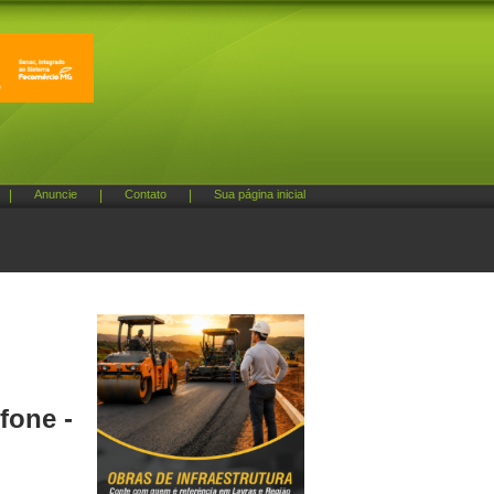
|
Anuncie
|
Contato
|
Sua página inicial
fone -