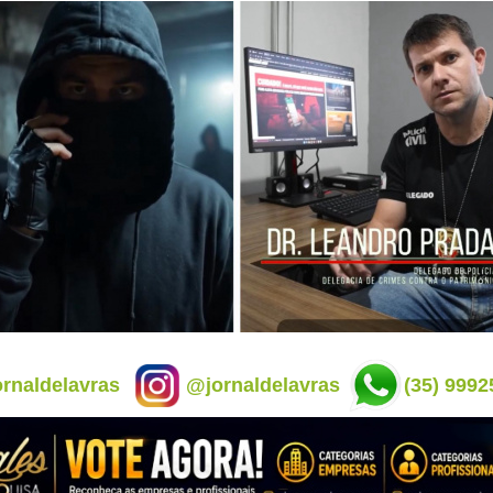
rnaldelavras
@jornaldelavras
(35) 9992