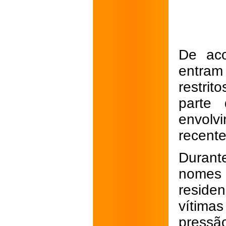
De aco
entram
restri
parte 
envolv
recent
Durant
nomes 
residen
vítima
pressão