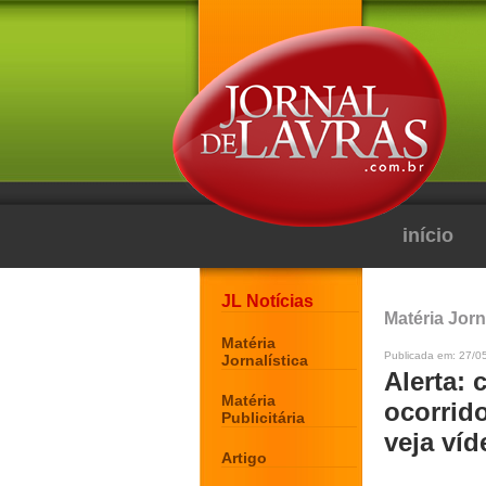
início
JL Notícias
Matéria Jorn
Matéria
Publicada em: 27/05
Jornalística
Alerta:
Matéria
ocorrido
Publicitária
veja víd
Artigo