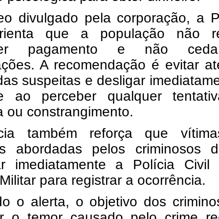
eo divulgado pela corporação, a P
orienta que a população não re
quer pagamento e não ced
dações. A recomendação é evitar a
as suspeitas e desligar imediatam
ne ao perceber qualquer tentati
 ou constrangimento.
cia também reforça que vítim
s abordadas pelos criminosos 
ar imediatamente a Polícia Civil
Militar para registrar a ocorrência.
o o alerta, o objetivo dos crimin
ar o temor causado pelo crime re