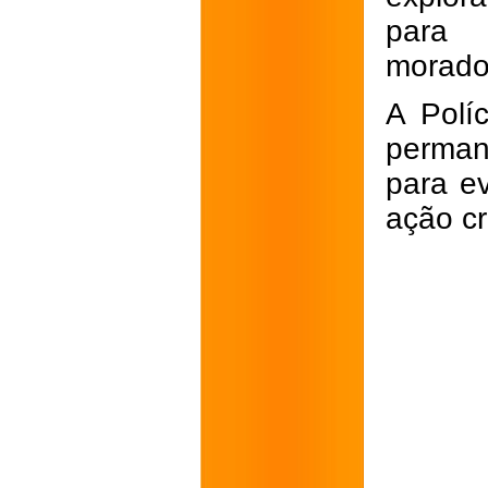
para 
morado
A Polí
perman
para e
ação cr