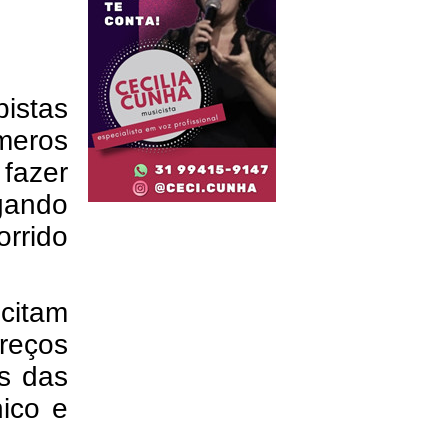
istas
meros
fazer
gando
rrido
citam
reços
is das
nico e