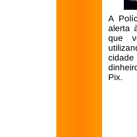
A Polí
alerta
que v
utiliz
cidade
dinheir
Pix.