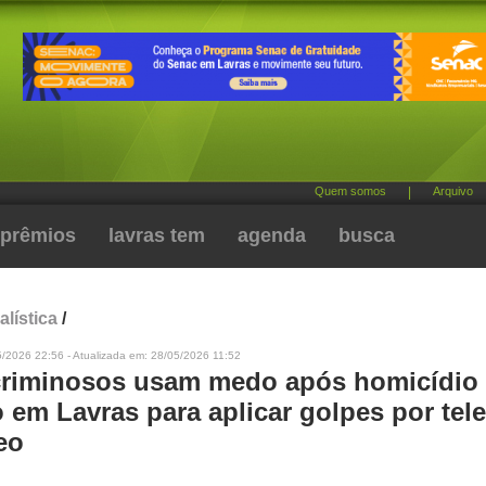
Quem somos
|
Arquivo
prêmios
lavras tem
agenda
busca
alística
/
/2026 22:56 - Atualizada em: 28/05/2026 11:52
 criminosos usam medo após homicídio
 em Lavras para aplicar golpes por tele
eo