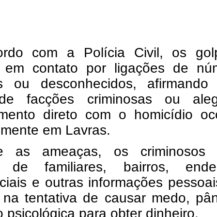
rdo com a Polícia Civil, os golp
 em contato por ligações de nú
tos ou desconhecidos, afirmando 
de facções criminosas ou ale
imento direto com o homicídio oco
emente em Lavras.
e as ameaças, os criminosos 
de familiares, bairros, ende
ciais e outras informações pessoa
s na tentativa de causar medo, pâ
 psicológica para obter dinheiro.