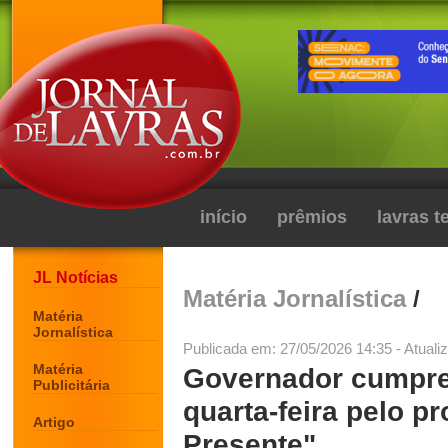
início
prêmios
lavras 
JL Notícias
Matéria Jornalística
/
Matéria
Jornalística
Publicada em: 27/05/2026 14:35 - Atuali
Matéria
Governador cumpre
Publicitária
quarta-feira pelo 
Artigo
Presente"