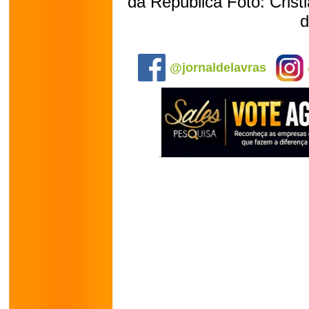
da República Foto: Cris
d
.
@jornaldelavras