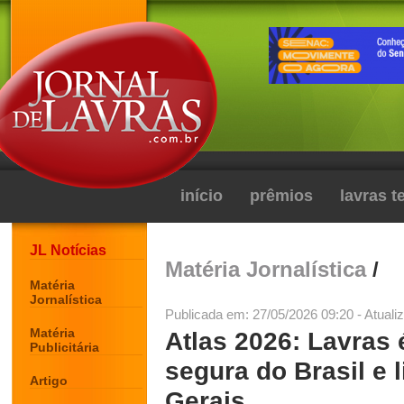
início
prêmios
lavras 
JL Notícias
Matéria Jornalística
/
Matéria
Jornalística
Publicada em: 27/05/2026 09:20 - Atuali
Matéria
Atlas 2026: Lavras 
Publicitária
segura do Brasil e 
Artigo
Gerais