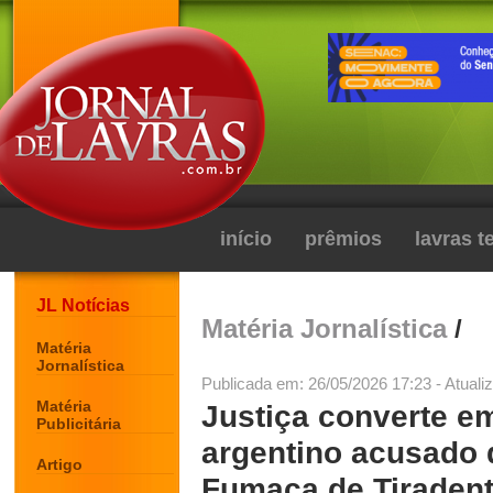
início
prêmios
lavras 
JL Notícias
Matéria Jornalística
/
Matéria
Jornalística
Publicada em: 26/05/2026 17:23 - Atuali
Matéria
Justiça converte em
Publicitária
argentino acusado 
Artigo
Fumaça de Tiraden