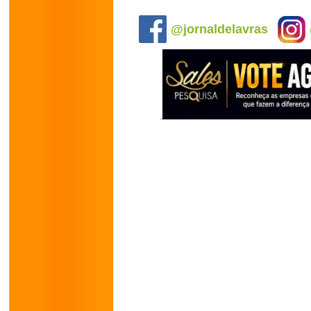
.
@jornaldelavras