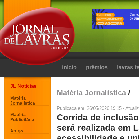
início
prêmios
lavras 
JL Notícias
Matéria Jornalística
/
Matéria
Jornalística
Publicada em: 26/05/2026 19:15 - Atuali
Matéria
Corrida de inclusão
Publicitária
será realizada em 
Artigo
acessibilidade e un