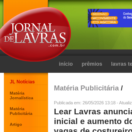
início
prêmios
lavras 
JL Notícias
Matéria Publicitária
/
Matéria
Jornalística
Publicada em: 26/05/2026 13:18 - Atuali
Matéria
Lear Lavras anuncia
Publicitária
inicial e aumento d
Artigo
vagas de costureiro