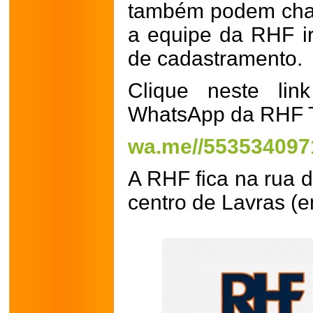
também podem cha
a equipe da RHF ir
de cadastramento.
Clique neste lin
WhatsApp da RHF T
wa.me//553534097
A RHF fica na rua d
centro de Lavras (e