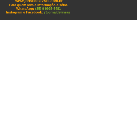
www.jornaldelavras.com.br
Para quem leva a informação a sério.
WhatsApp:
(35) 9 9925-5481
Instagram e Facebook:
@jornaldelavras