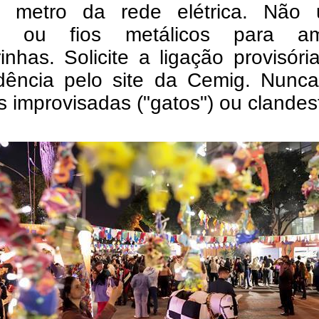
 metro da rede elétrica. Não ut
s ou fios metálicos para am
inhas. Solicite a ligação provisór
dência pelo site da Cemig. Nunca
s improvisadas ("gatos") ou clandes