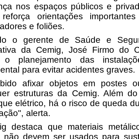
nça nos espaços públicos e privad
reforça orientações importantes
adores e foliões.
do o gerente de Saúde e Segu
ativa da Cemig, José Firmo do 
, o planejamento das instalaç
ntal para evitar acidentes graves.
ibido afixar objetos em postes 
uer estruturas da Cemig. Além do 
ue elétrico, há o risco de queda d
ação", alerta.
g destaca que materiais metálic
 não devem ser usados para sust