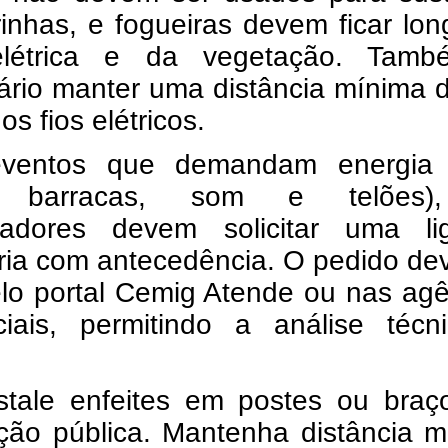
inhas, e fogueiras devem ficar lo
elétrica e da vegetação. Tam
ário manter uma distância mínima 
os fios elétricos.
ventos que demandam energia 
 barracas, som e telões)
zadores devem solicitar uma li
ria com antecedência. O pedido de
elo portal Cemig Atende ou nas ag
ciais, permitindo a análise técn
stale enfeites em postes ou braç
ação pública. Mantenha distância 