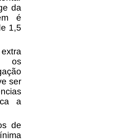
nge da
bém é
de 1,5
extra
, os
gação
ve ser
ências
ica a
os de
mínima