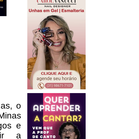
as, o
Minas
gos e
tir a