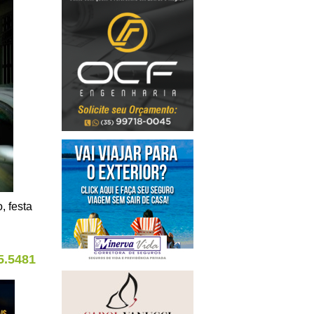
, festa
5.5481