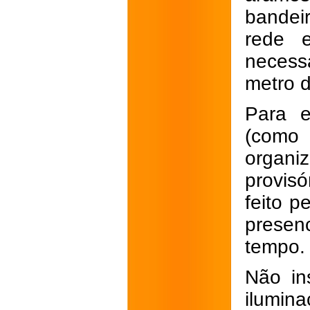
bandeir
rede 
necess
metro d
Para e
(como
organi
provisó
feito p
presen
tempo.
Não in
ilumin