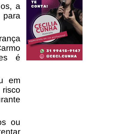
os, a
 para
rança
Carmo
ões é
ou em
risco
urante
os ou
entar