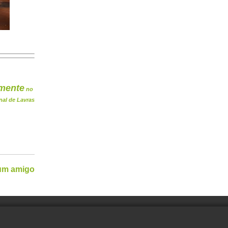
mente
no
nal de Lavras
 um amigo