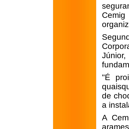
segura
Cemig 
organiz
Segun
Corpor
Júnior
fundame
"É pro
quaisq
de choq
a instal
A Cemi
arames