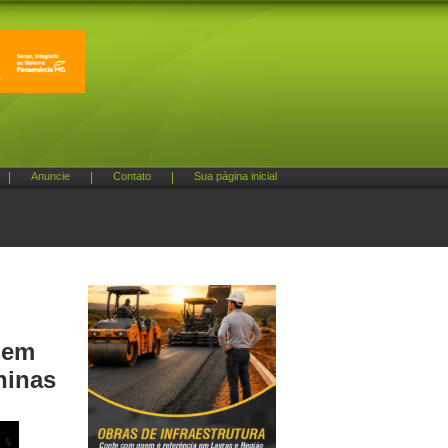
|
Anuncie
|
Contato
|
Sua página inicial
 em
ninas