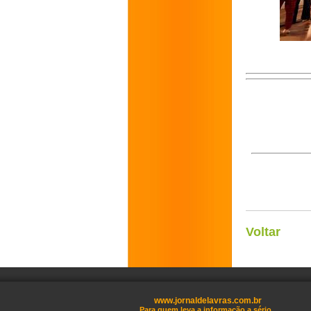
Voltar
www.jornaldelavras.com.br
Para quem leva a informação a sério.