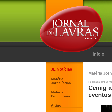
início
JL Notícias
Matéria Jorn
Matéria
Publicada em: 26/05
Jornalística
Cemig a
Matéria
eventos
Publicitária
Artigo