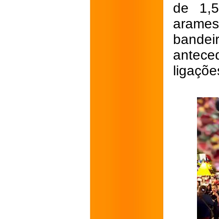
de 1,5
arame
bandeir
antece
ligaçõe