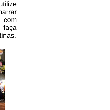
ilize
arrar
ia com
 faça
tinas.