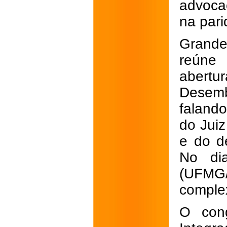
advoca
na pari
Grande
reúne 
abertu
Desemb
falando
do Jui
e do d
No di
(UFM
complex
O cong