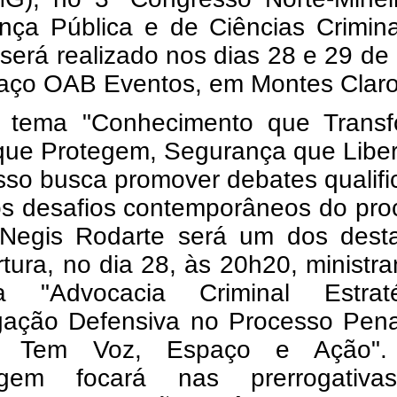
nça Pública e de Ciências Crimina
será realizado nos dias 28 e 29 de
aço OAB Eventos, em Montes Claro
tema "Conhecimento que Transf
que Protegem, Segurança que Liber
sso busca promover debates qualif
os desafios contemporâneos do pro
 Negis Rodarte será um dos dest
tura, no dia 28, às 20h20, ministr
ra "Advocacia Criminal Estraté
igação Defensiva no Processo Pena
a Tem Voz, Espaço e Ação".
agem focará nas prerrogativ