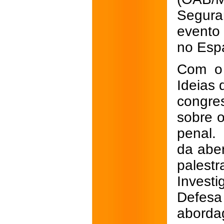
Segura
evento 
no Esp
Com o 
Ideias 
congre
sobre 
penal.
da aber
palest
Invest
Defes
abord