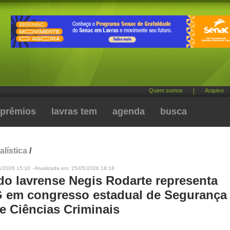
Quem somos
|
Arquivo
prêmios
lavras tem
agenda
busca
alística
/
5/2026 15:10 - Atualizada em: 25/05/2026 18:18
o lavrense Negis Rodarte representa
em congresso estadual de Segurança
e Ciências Criminais