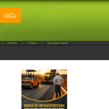
|
Anuncie
|
Contato
|
Sua página inicial