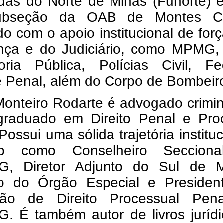
adas do Norte de Minas (Funorte) 
ubseção da OAB de Montes Cl
o com o apoio institucional de for
nça e do Judiciário, como MPMG,
oria Pública, Polícias Civil, Fed
 e Penal, além do Corpo de Bombeir
onteiro Rodarte é advogado crimin
graduado em Direito Penal e Pro
Possui uma sólida trajetória instituc
do como Conselheiro Seccion
, Diretor Adjunto do Sul de M
 do Órgão Especial e Presiden
ão de Direito Processual Pen
. É também autor de livros jurídi