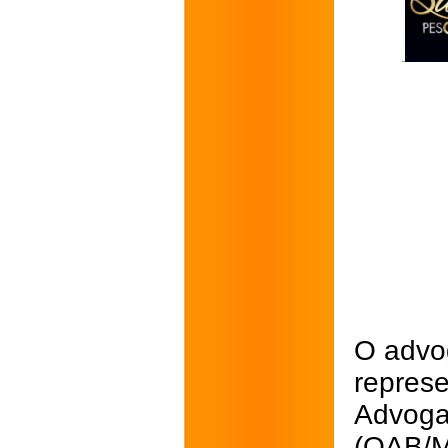
O advog
repres
Advoga
(OAB/M