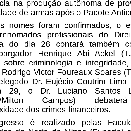
cia na produção autônoma de pro
dade de armas após o Pacote Antic
s nomes foram confirmados, o e
renomados profissionais do Direi
ra do dia 28 contará também 
argador Henrique Abi Ackel (T
 sobre criminologia e integridade
z Rodrigo Victor Foureaux Soares 
elegado Dr. Eujécio Coutrim Lima 
a 29, o Dr. Luciano Santos 
G/Milton Campos) debate
idade dos crimes financeiros.
resso é realizado pelas Facul