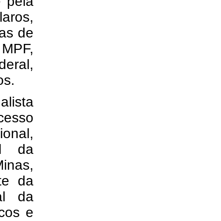
e pela
aros,
ças de
 MPF,
eral,
os.
alista
cesso
ional,
al da
inas,
te da
al da
cos e