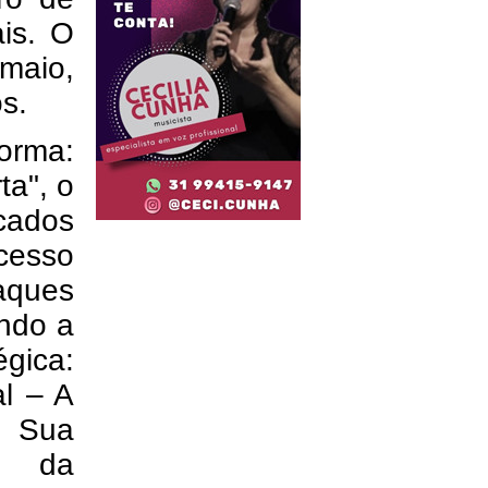
is. O
 maio,
s.
orma:
ta", o
icados
cesso
aques
ando a
gica:
l – A
 Sua
as da