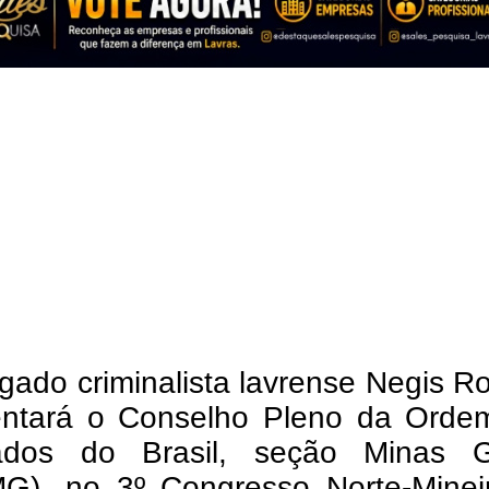
ado criminalista lavrense Negis R
entará o Conselho Pleno da Orde
dos do Brasil, seção Minas G
G), no 3º Congresso Norte-Minei