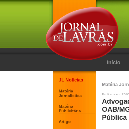
início
JL Notícias
Matéria Jorn
Matéria
Publicada em: 25/0
Jornalística
Advogad
Matéria
OAB/MG 
Publicitária
Pública 
Artigo