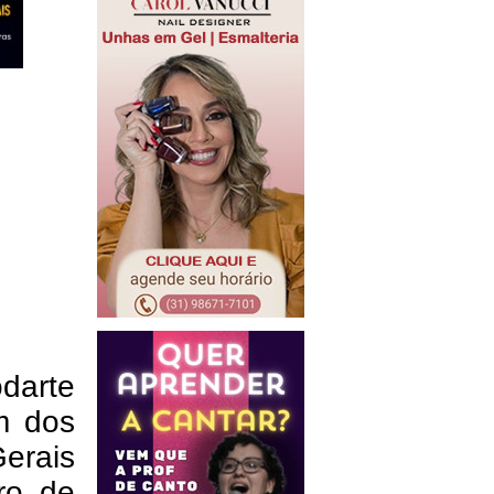
odarte
m dos
erais
ro de