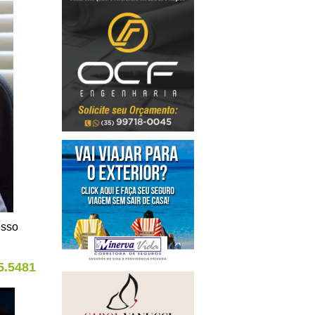
esso
5.5481