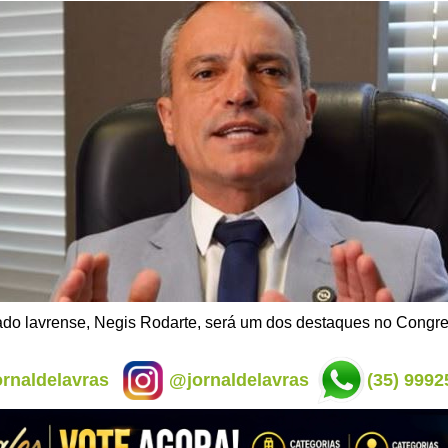
do lavrense, Negis Rodarte, será um dos destaques no Congr
rnaldelavras
@jornaldelavras
(35) 9992