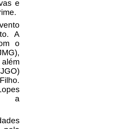
vas e
rime.
vento
to. A
com o
JMG),
, além
(TJGO)
Filho.
Lopes
rá a
dades