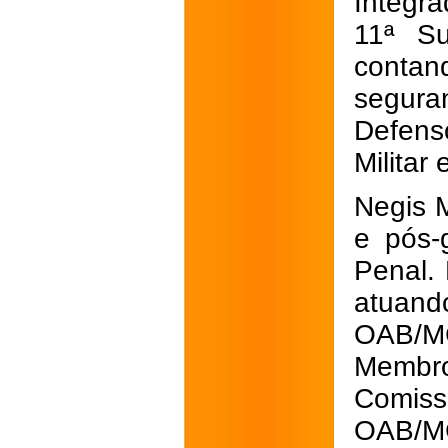
Integr
11ª S
contand
segura
Defens
Militar
Negis M
e pós-
Penal. 
atuan
OAB/MG
Membro
Comiss
OAB/MG