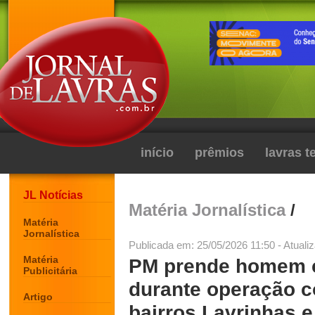
início
prêmios
lavras 
JL Notícias
Matéria Jornalística
/
Matéria
Jornalística
Publicada em: 25/05/2026 11:50 - Atuali
Matéria
PM prende homem 
Publicitária
durante operação co
Artigo
bairros Lavrinhas e