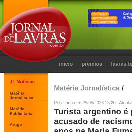
início
prêmios
lavras 
JL Notícias
Matéria Jornalística
/
Matéria
Jornalística
Publicada em: 25/05/2026 13:20 - Atuali
Matéria
Turista argentino é
Publicitária
acusado de racismo
Artigo
anos na Maria Fuma