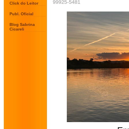
99925-5481
Click do Leitor
Publ. Oficial
Blog Sabrina
Cicareli