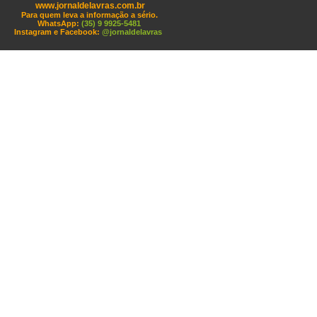
www.jornaldelavras.com.br
Para quem leva a informação a sério.
WhatsApp:
(35) 9 9925-5481
Instagram e Facebook:
@jornaldelavras