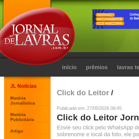
início
prêmios
lavras 
JL Notícias
Click do Leitor
/
Matéria
Jornalística
Publicada em: 27/05/2026 08:45
Matéria
Click do Leitor Jorn
Publicitária
Envie seu click pelo WhatsApp d
Artigo
sobrenome e local da foto, ele po