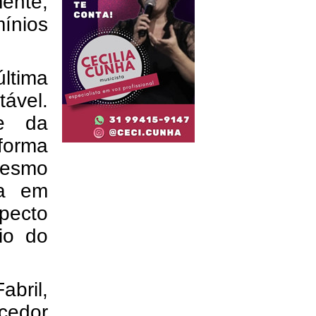
ente,
ínios
última
ável.
se da
forma
Mesmo
ra em
pecto
io do
abril,
rcedor