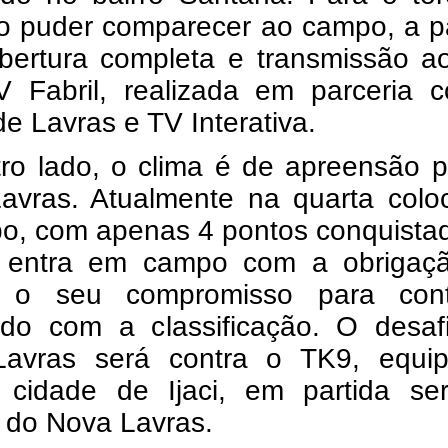
o puder comparecer ao campo, a pa
obertura completa e transmissão a
V Fabril, realizada em parceria 
de Lavras e TV Interativa.
tro lado, o clima é de apreensão 
avras. Atualmente na quarta colo
po, com apenas 4 pontos conquista
 entra em campo com a obrigaç
 o seu compromisso para cont
do com a classificação. O desaf
avras será contra o TK9, equi
a cidade de Ijaci, em partida se
 do Nova Lavras.