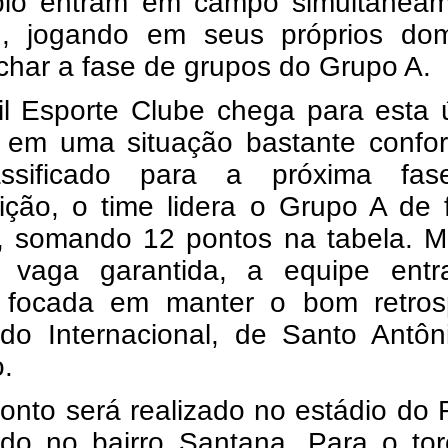
pio entram em campo simultaneam
, jogando em seus próprios dom
char a fase de grupos do Grupo A.
il Esporte Clube chega para esta 
 em uma situação bastante confort
assificado para a próxima fa
ição, o time lidera o Grupo A de 
a, somando 12 pontos na tabela. 
vaga garantida, a equipe ent
focada em manter o bom retros
 do Internacional, de Santo Antôn
.
onto será realizado no estádio do F
zado no bairro Santana. Para o to