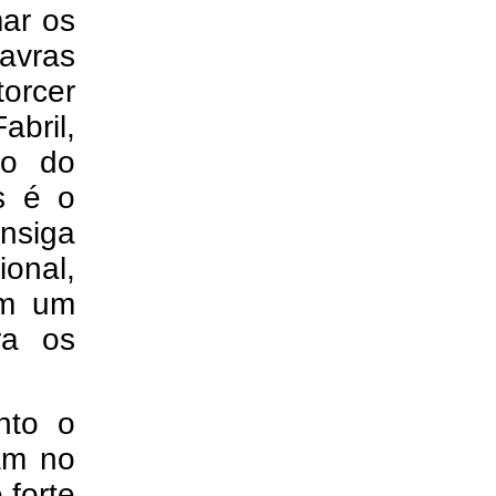
ar os
Lavras
torcer
abril,
io do
s é o
nsiga
nal,
em um
ra os
nto o
am no
forte