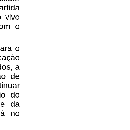
rtida
o vivo
com o
para o
cação
dos, a
ão de
inuar
io do
pe da
rá no