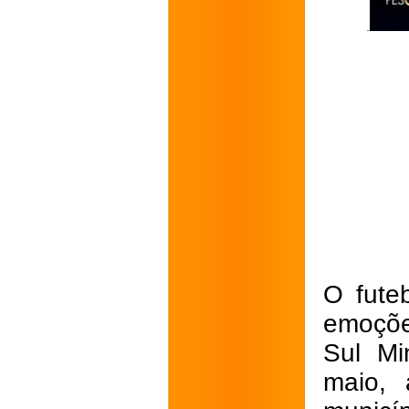
O fute
emoçõe
Sul Mi
maio, 