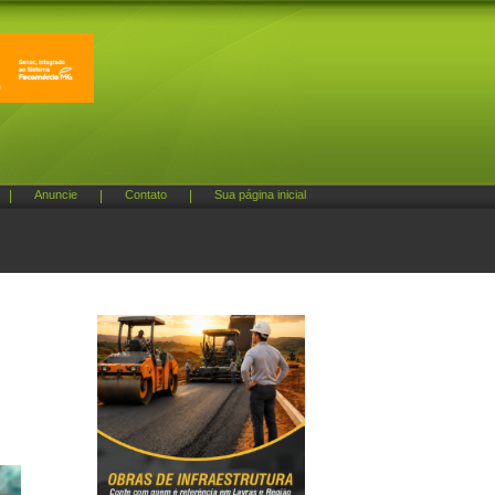
|
Anuncie
|
Contato
|
Sua página inicial