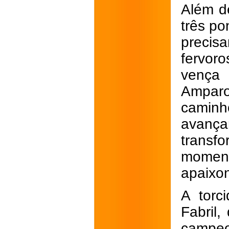
Além d
três po
precisa
fervoro
vença 
Amparo
camin
avan
transf
momen
apaixon
A torc
Fabril
campeo