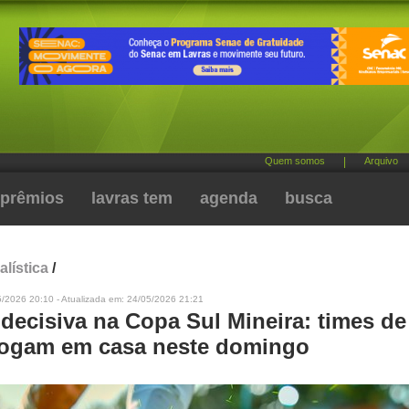
Quem somos
|
Arquivo
prêmios
lavras tem
agenda
busca
alística
/
5/2026 20:10 - Atualizada em: 24/05/2026 21:21
decisiva na Copa Sul Mineira: times de
jogam em casa neste domingo