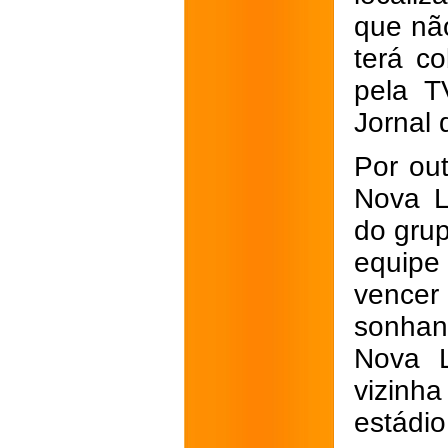
que nã
terá c
pela T
Jornal 
Por ou
Nova L
do gru
equipe
vencer
sonhan
Nova L
vizinh
estádio