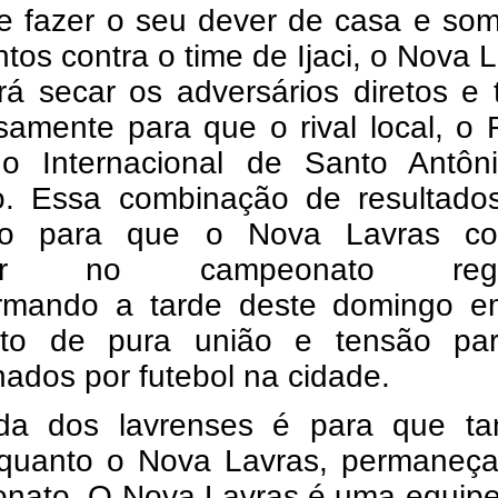
e fazer o seu dever de casa e som
ntos contra o time de Ijaci, o Nova 
rá secar os adversários diretos e 
samente para que o rival local, o F
o Internacional de Santo Antôn
. Essa combinação de resultado
ho para que o Nova Lavras co
çar no campeonato regio
ormando a tarde deste domingo 
to de pura união e tensão pa
ados por futebol na cidade.
ida dos lavrenses é para que ta
, quanto o Nova Lavras, permaneç
nato. O Nova Lavras é uma equipe 