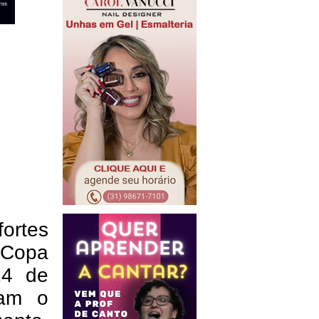
ortes
 Copa
24 de
tam o