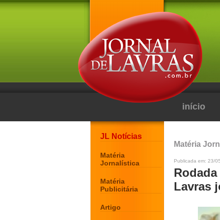
início
JL Notícias
Matéria Jorn
Matéria
Publicada em: 23/0
Jornalística
Rodada 
Matéria
Lavras 
Publicitária
Artigo