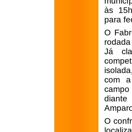
municí
às 15h
para fe
O Fabr
rodada
Já cl
compet
isolad
com a 
campo 
diante
Amparo
O confr
locali