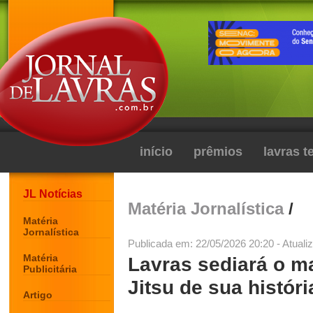
início
prêmios
lavras 
JL Notícias
Matéria Jornalística
/
Matéria
Jornalística
Publicada em: 22/05/2026 20:20 - Atuali
Matéria
Lavras sediará o m
Publicitária
Jitsu de sua histór
Artigo