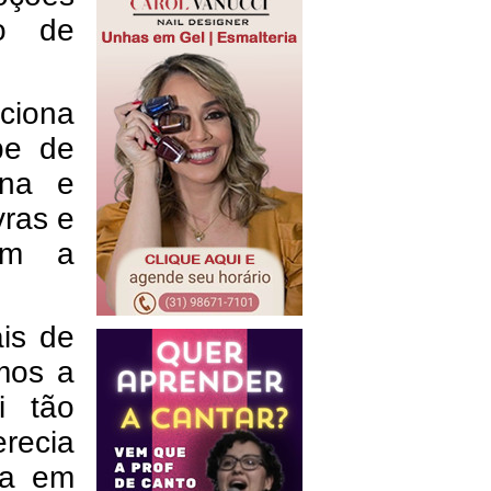
ão de
nciona
be de
ena e
vras e
ram a
is de
mos a
i tão
recia
na em