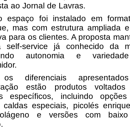
sta ao Jornal de Lavras.
 espaço foi instalado em forma
ue, mas com estrutura ampliada e
va para os clientes. A proposta ma
a self-service já conhecido da m
cendo autonomia e variedad
idor.
 os diferenciais apresentad
ração estão produtos voltados
os específicos, incluindo opções
 caldas especiais, picolés enriqu
olágeno e versões com baixo
.