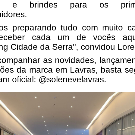
s e brindes para os prime
idores.
os preparando tudo com muito ca
receber cada um de vocês aq
ng Cidade da Serra", convidou Lore
companhar as novidades, lançamen
ões da marca em Lavras, basta seg
am oficial: @solenevelavras.