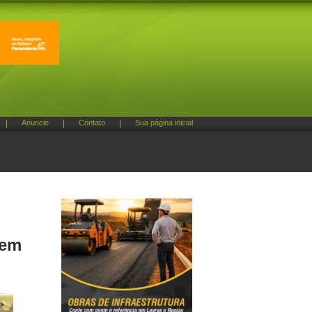
|
Anuncie
|
Contato
|
Sua página inicial
 em