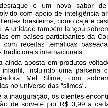
 destaque é um novo sabor de
lvido com apoio de inteligência arti
dientes brasileiros, como cajá e ca
u. A unidade também lançou sobre
adas em países participantes da C
 com receitas temáticas basead
 tradicionais internacionais.
a ainda aposta em produtos voltad
 infantil, incluindo uma parceria
nciadora Mel Slime, com sobre
das no universo das "slimes".
 a inauguração, os clientes encon
ão de sorvete por R$ 3,99 a cad