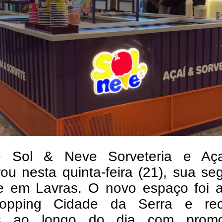
 Sol & Neve Sorveteria e Açai
ou nesta quinta-feira (21), sua s
e em Lavras. O novo espaço foi a
opping Cidade da Serra e re
tes ao longo do dia com prom