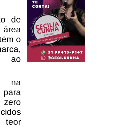
to de
 área
ntém o
arca,
e ao
os na
 para
 zero
ecidos
 teor