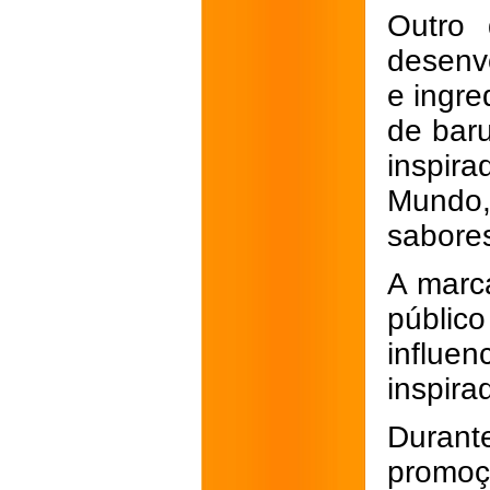
Outro
desenvo
e ingre
de bar
inspir
Mundo,
sabores
A marc
público
influe
inspira
Durante
promoç