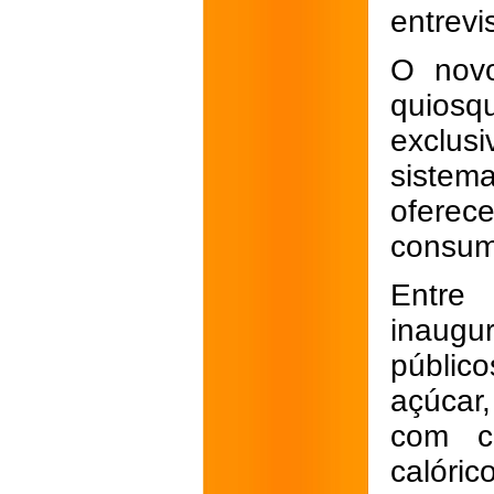
entrevi
O novo
quiosq
exclusi
sistem
ofere
consum
Entre
inaugu
públic
açúcar,
com c
calórico