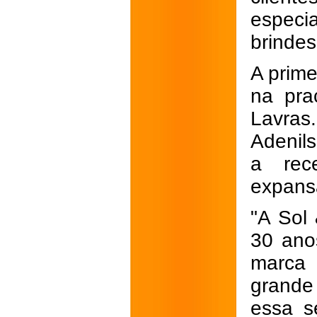
especi
brindes
A prime
na pra
Lavras
Adenil
a rec
expans
"A Sol
30 ano
marca 
grande
essa s