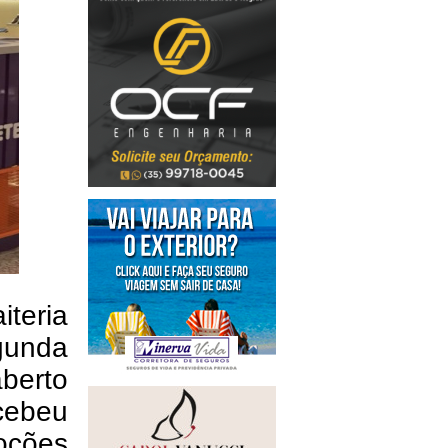
teria
egunda
berto
cebeu
oções