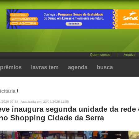
Quem somos
|
Arquivo
prêmios
lavras tem
agenda
busca
citária
/
/2026 07:38 - Atualizada em: 23/05/2026 11:55
eve inaugura segunda unidade da rede
 no Shopping Cidade da Serra