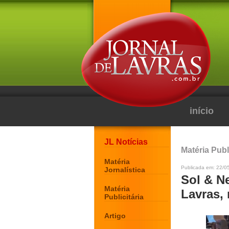
início
JL Notícias
Matéria Publi
Matéria
Publicada em: 22/05
Jornalística
Sol & N
Matéria
Lavras,
Publicitária
Artigo