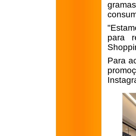
grama
consum
"Estam
para 
Shoppi
Para a
promoç
Instagr