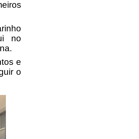
iros
rinho
ui no
na.
tos e
uir o