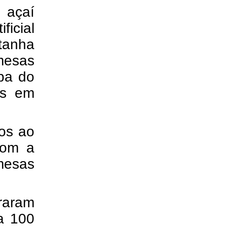
 açaí
ficial
stanha
mesas
opa do
as em
os ao
 com a
mesas
traram
a 100