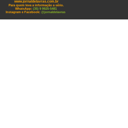
www.jornaldelavras.com.br
Para quem leva a informação a sério.
WhatsApp:
(35) 9 9925-5481
Instagram e Facebook:
@jornaldelavras