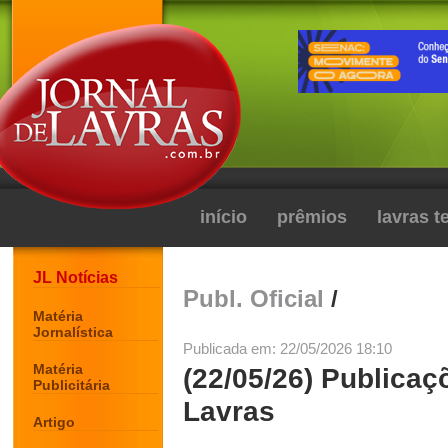
início
prêmios
lavras 
JL Notícias
Publ. Oficial
/
Matéria
Jornalística
Publicada em: 22/05/2026 18:10
Matéria
(22/05/26) Publicaç
Publicitária
Lavras
Artigo