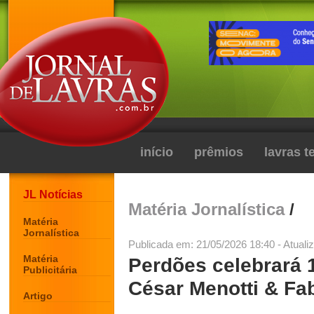
início
prêmios
lavras 
JL Notícias
Matéria Jornalística
/
Matéria
Jornalística
Publicada em: 21/05/2026 18:40 - Atuali
Matéria
Perdões celebrará
Publicitária
César Menotti & Fa
Artigo