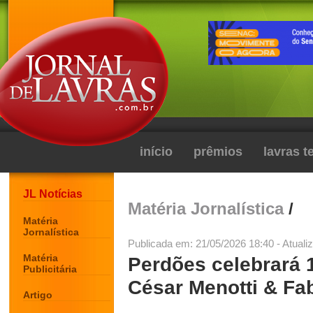
início
prêmios
lavras 
JL Notícias
Matéria Jornalística
/
Matéria
Jornalística
Publicada em: 21/05/2026 18:40 - Atuali
Matéria
Perdões celebrará
Publicitária
César Menotti & Fa
Artigo