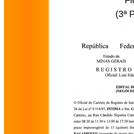
Fi
(3ª 