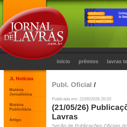
início
prêmios
lavras 
JL Notícias
Publ. Oficial
/
Matéria
Jornalística
Publicada em: 21/05/2026 20:20
Matéria
(21/05/26) Publicaç
Publicitária
Lavras
Artigo
Seção de Publicações Oficiais do 