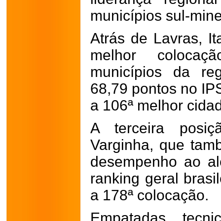
municípios sul-mine
Atrás de Lavras, I
melhor colocaç
municípios da reg
68,79 pontos no IP
a 106ª melhor cidad
A terceira posiç
Varginha, que tam
desempenho ao al
ranking geral brasi
a 178ª colocação.
Empatadas tecni