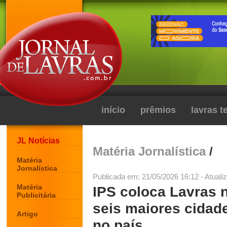
início
prêmios
lavras 
JL Notícias
Matéria Jornalística
/
Matéria
Jornalística
Publicada em: 21/05/2026 16:12 - Atuali
Matéria
IPS coloca Lavras n
Publicitária
seis maiores cidade
Artigo
no país