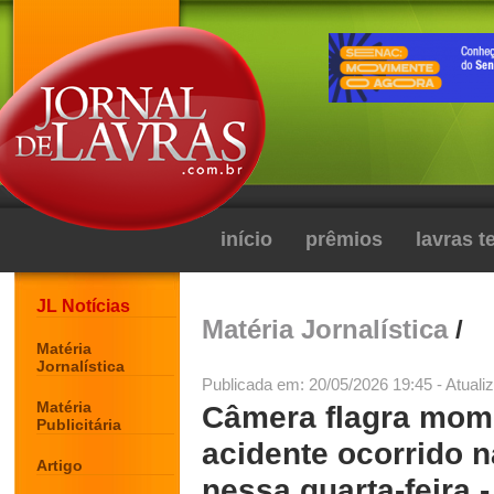
início
prêmios
lavras 
JL Notícias
Matéria Jornalística
/
Matéria
Jornalística
Publicada em: 20/05/2026 19:45 - Atuali
Matéria
Câmera flagra mom
Publicitária
acidente ocorrido 
Artigo
nessa quarta-feira -