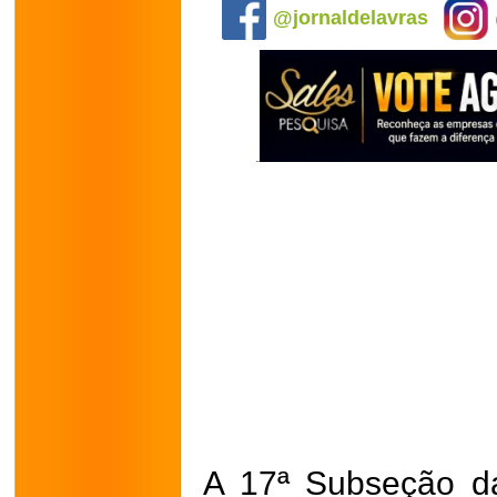
@jornaldelavras
A 17ª Subseção d