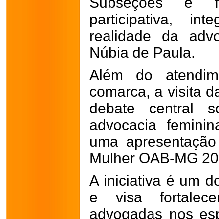
Subseções e f
participativa, i
realidade da advo
Núbia de Paula.
Além do atendi
comarca, a visita d
debate central s
advocacia femini
uma apresentação
Mulher OAB-MG 20
A iniciativa é um d
e visa fortalec
advogadas nos es