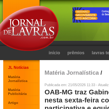
início
prêmios
lavras 
JL Notícias
Matéria Jornalística
/
Matéria
Jornalística
Publicada em: 21/05/2026 11:33 - Atuali
Matéria
OAB-MG traz Gabine
Publicitária
nesta sexta-feira 
Artigo
participativa e equ