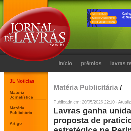
início
prêmios
lavras 
JL Notícias
Matéria Publicitária
/
Matéria
Jornalística
Publicada em: 20/05/2026 22:10 - Atuali
Matéria
Lavras ganha unid
Publicitária
proposta de pratici
Artigo
estratégica na Peri