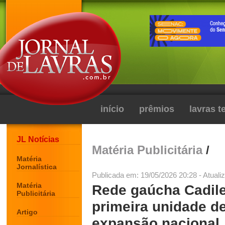
início
prêmios
lavras 
JL Notícias
Matéria Publicitária
/
Matéria
Jornalística
Publicada em: 19/05/2026 20:28 - Atuali
Matéria
Rede gaúcha Cadile
Publicitária
primeira unidade de
Artigo
expansão nacional