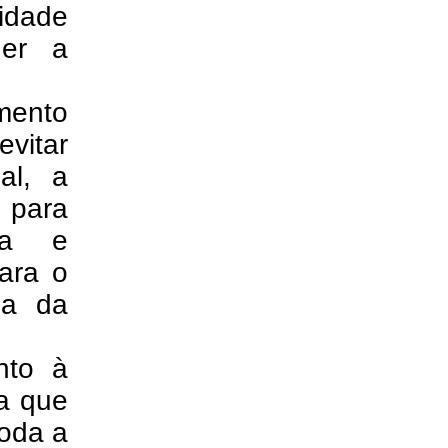
lidade
der a
mento
vitar
al, a
 para
ria e
para o
ma da
nto à
a que
Toda a