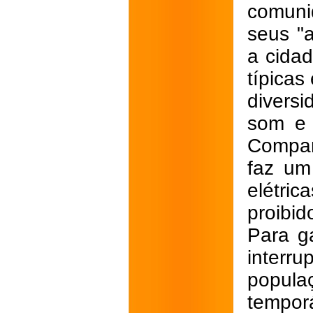
comuni
seus "
a cida
típicas
divers
som e 
Compan
faz um
elétri
proibid
Para g
interr
popul
tempor