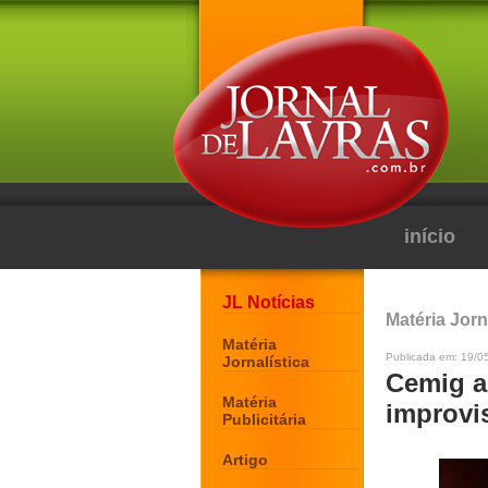
início
JL Notícias
Matéria Jorn
Matéria
Publicada em: 19/0
Jornalística
Cemig al
Matéria
improvi
Publicitária
Artigo