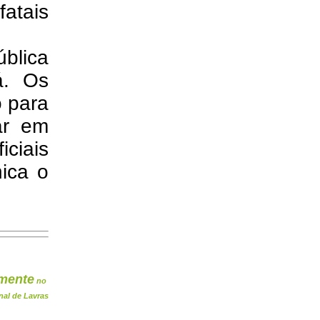
fatais
blica
á. Os
o para
ar em
iciais
nica o
mente
no
nal de Lavras