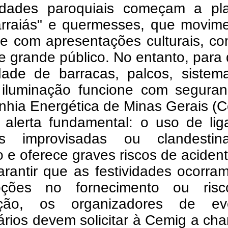
dades paroquiais começam a pla
arraiás" e quermesses, que movim
de com apresentações culturais, c
 e grande público. No entanto, para
idade de barracas, palcos, sistem
iluminação funcione com seguran
hia Energética de Minas Gerais (C
 alerta fundamental: o uso de lig
cas improvisadas ou clandesti
o e oferece graves riscos de aciden
arantir que as festividades ocorr
upções no fornecimento ou ris
ação, os organizadores de ev
ários devem solicitar à Cemig a c