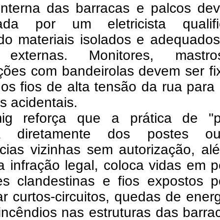
 interna das barracas e palcos de
ada por um eletricista qualifi
ndo materiais isolados e adequado
 externas. Monitores, mast
ções com bandeirolas devem ser fi
os fios de alta tensão da rua para 
s acidentais.
g reforça que a prática de "p
ia diretamente dos postes 
ncias vizinhas sem autorização, a
 infração legal, coloca vidas em p
es clandestinas e fios expostos 
r curtos-circuitos, quedas de ener
 incêndios nas estruturas das barra