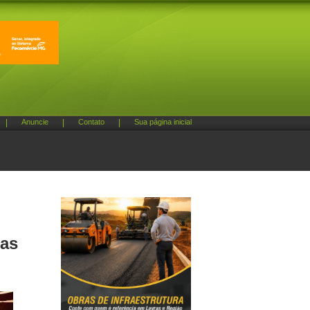
|
Anuncie
|
Contato
|
Sua página inicial
cas