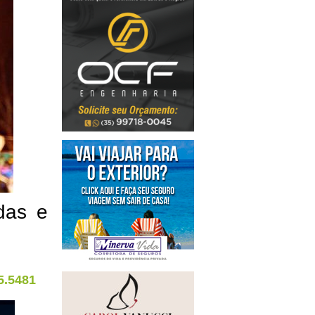
das e
5.5481