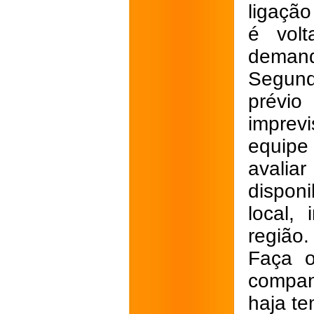
ligação
é volt
demand
Segund
prévio
imprev
equipe
avali
disponi
local,
região.
Faça o
compan
haja te