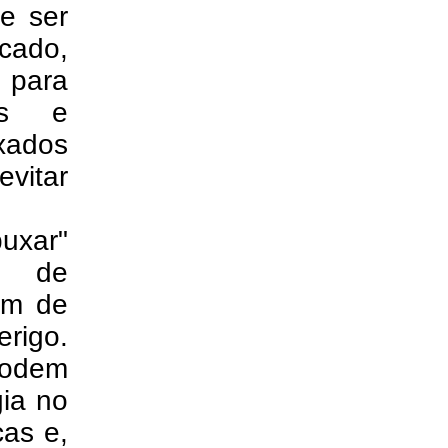
ve ser
cado,
s para
ros e
xados
evitar
uxar"
ou de
lém de
erigo.
podem
gia no
cas e,