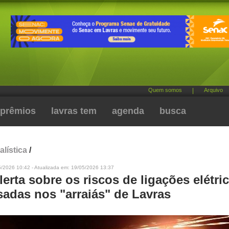
Quem somos
|
Arquivo
prêmios
lavras tem
agenda
busca
alística
/
5/2026 10:42 - Atualizada em: 19/05/2026 13:37
erta sobre os riscos de ligações elétri
sadas nos "arraiás" de Lavras