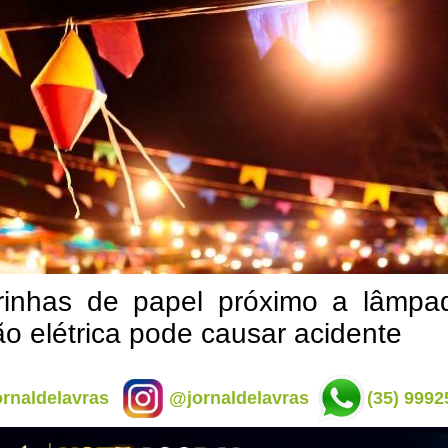
rinhas de papel próximo a lâmpa
ão elétrica pode causar acidente
rnaldelavras
@jornaldelavras
(35) 9992