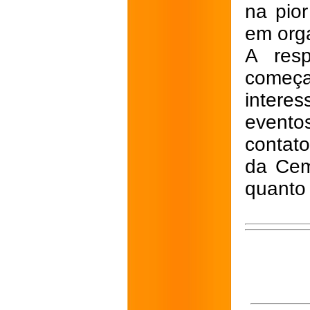
na pior
em org
A resp
começa
interes
evento
contat
da Cemi
quanto 