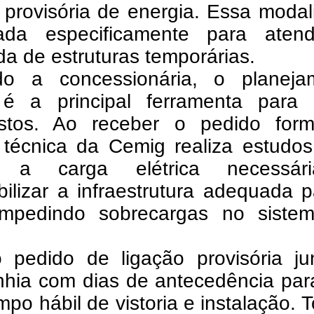
 provisória de energia. Essa moda
ada especificamente para aten
a de estruturas temporárias.
o a concessionária, o planeja
 é a principal ferramenta para e
istos. Ao receber o pedido form
 técnica da Cemig realiza estudos
ar a carga elétrica necessá
bilizar a infraestrutura adequada 
 impedindo sobrecargas no siste
 pedido de ligação provisória ju
hia com dias de antecedência par
mpo hábil de vistoria e instalação. 