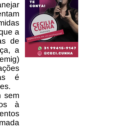
nejar
entam
omidas
 que a
as de
ça, a
emig)
ações
nas é
tes.
am sem
cos à
entos
hamada