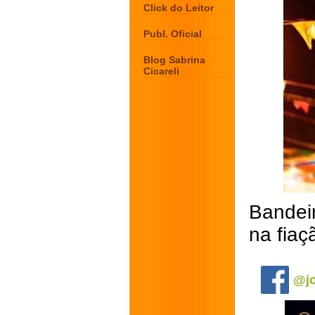
Click do Leitor
Publ. Oficial
Blog Sabrina
Cicareli
Bandei
na fiaç
.
@jo