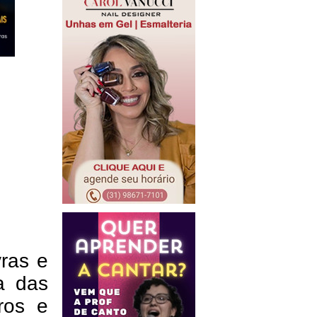
ras e
a das
rros e