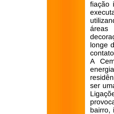
fiação
execut
utiliza
áreas
decora
longe d
contato
A Cemi
energ
residê
ser uma
Ligaçõ
provoca
bairro,