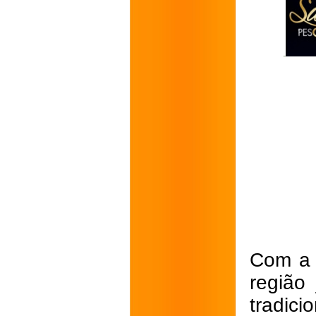
Com a 
região
tradici