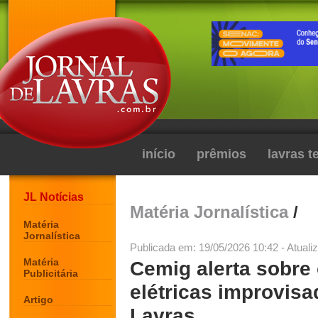
início
prêmios
lavras 
JL Notícias
Matéria Jornalística
/
Matéria
Jornalística
Publicada em: 19/05/2026 10:42 - Atuali
Matéria
Cemig alerta sobre 
Publicitária
elétricas improvisa
Artigo
Lavras