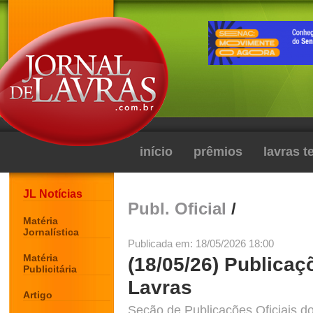
início
prêmios
lavras 
JL Notícias
Publ. Oficial
/
Matéria
Jornalística
Publicada em: 18/05/2026 18:00
Matéria
(18/05/26) Publicaç
Publicitária
Lavras
Artigo
Seção de Publicações Oficiais do 