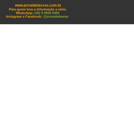
www.jornaldelavras.com.br
Para quem leva a informação a sério.
WhatsApp:
(35) 9 9925-5481
Instagram e Facebook:
@jornaldelavras